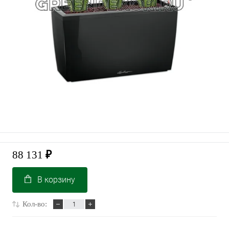
88 131
₽
В корзину
Кол-во: