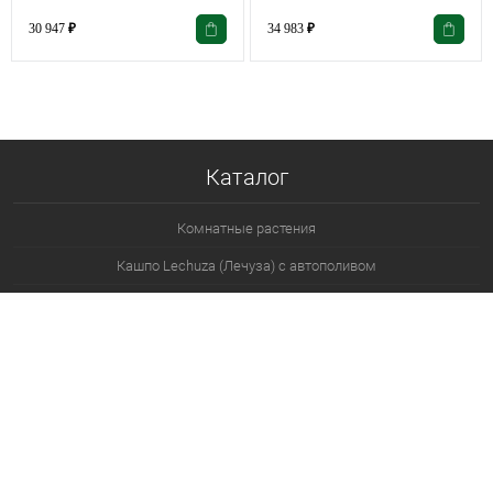
30 947
₽
34 983
₽
Каталог
Комнатные растения
Кашпо Lechuza (Лечуза) с автополивом
Готовые композиции
Искусственные растения
Грунт и удобрения