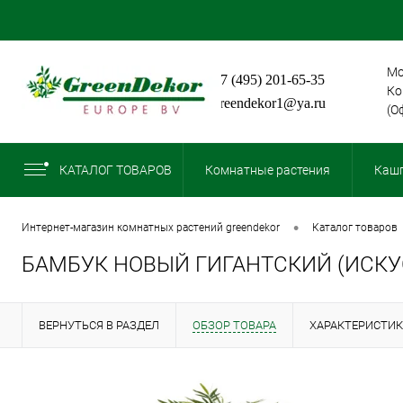
Мо
+7 (495) 201-65-35
Ко
greendekor1@ya.ru
(О
КАТАЛОГ ТОВАРОВ
Комнатные растения
Кашп
•
интернет-магазин комнатных растений greendekor
каталог товаров
БАМБУК НОВЫЙ ГИГАНТСКИЙ (ИСКУ
ВЕРНУТЬСЯ В РАЗДЕЛ
ОБЗОР ТОВАРА
ХАРАКТЕРИСТИ