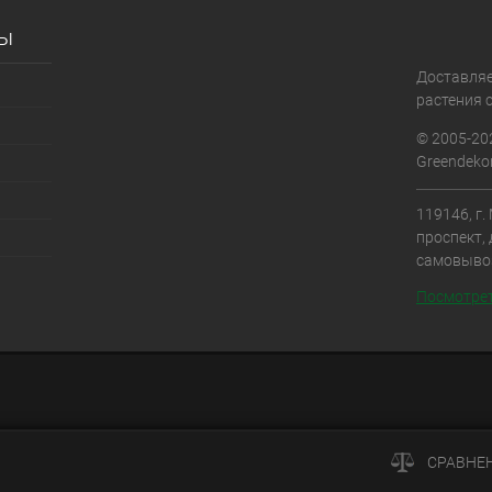
сы
Доставля
растения с
© 2005-20
Greendekor
119146, г
проспект, 
самовыво
Посмотрет
СРАВНЕ