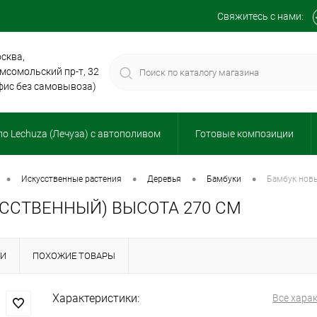
Свяжитесь с нами:
сква,
мсомольский пр-т, 32
фис без самовывоза)
о Lechuza (Лечуза) с автополивом
Готовые композиции
•
•
•
•
искусственные растения
деревья
бамбуки
бамбук нов
ССТВЕННЫЙ) ВЫСОТА 270 СМ
КИ
ПОХОЖИЕ ТОВАРЫ
Характеристики:
Все хара