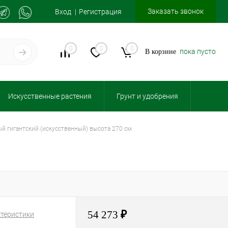
Заказать звонок
Вход
Регистрация
0
0
0
пока пусто
В корзине
Искусственные растения
Грунт и удобрения
ый гигантский (искусственный) высота 270 см
54 273
₽
ктеристики