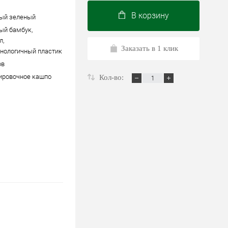
В корзину
ый зеленый
ый бамбук,
л,
Заказать в 1 клик
нологичный пластик
ов
ировочное кашпо
Кол-во: