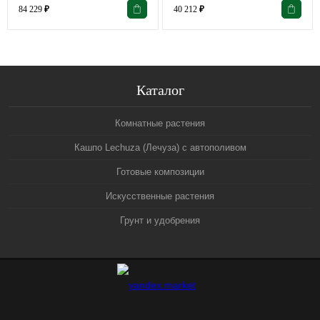
84 229
₽
40 212
₽
Каталог
Комнатные растения
Кашпо Lechuza (Лечуза) с автополивом
Готовые композиции
Искусственные растения
Грунт и удобрения