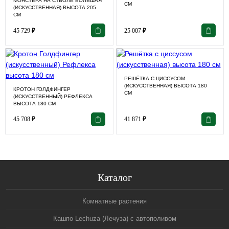
МОНСТЕРА НА СТВОЛЕ БОЛЬШАЯ
СМ
(ИСКУССТВЕННАЯ) ВЫСОТА 205
СМ
45 729
₽
25 007
₽
РЕШЁТКА С ЦИССУСОМ
(ИСКУССТВЕННАЯ) ВЫСОТА 180
КРОТОН ГОЛДФИНГЕР
СМ
(ИСКУССТВЕННЫЙ) РЕФЛЕКСА
ВЫСОТА 180 СМ
45 708
₽
41 871
₽
Каталог
Комнатные растения
Кашпо Lechuza (Лечуза) с автополивом