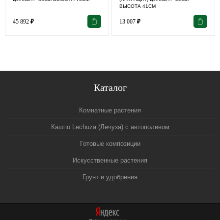
ВЫСОТА 41СМ
45 892
₽
13 007
₽
Каталог
Комнатные растения
Кашпо Lechuza (Лечуза) с автополивом
Готовые композиции
Искусственные растения
Грунт и удобрения