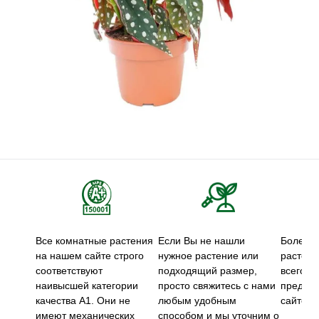
Все комнатные растения
Если Вы не нашли
Более 5
на нашем сайте строго
нужное растение или
растени
соответствуют
подходящий размер,
всего м
наивысшей категории
просто свяжитесь с нами
предст
качества А1. Они не
любым удобным
сайте.
имеют механических
способом и мы уточним о