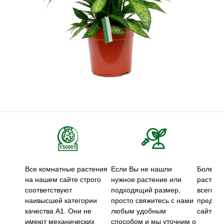
Все комнатные растения
Если Вы не нашли
Более 5
на нашем сайте строго
нужное растение или
растени
соответствуют
подходящий размер,
всего м
наивысшей категории
просто свяжитесь с нами
предст
качества А1. Они не
любым удобным
сайте.
имеют механических
способом и мы уточним о