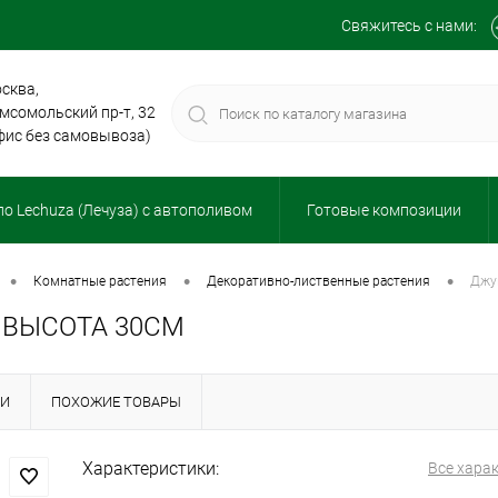
Свяжитесь с нами:
сква,
мсомольский пр-т, 32
фис без самовывоза)
о Lechuza (Лечуза) с автополивом
Готовые композиции
•
•
•
комнатные растения
декоративно-лиственные растения
дж
 ВЫСОТА 30СМ
КИ
ПОХОЖИЕ ТОВАРЫ
Характеристики:
Все хара