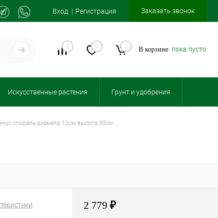
Заказать звонок
Вход
Регистрация
0
0
0
пока пусто
В корзине
Искусственные растения
Грунт и удобрения
ункус спираль диаметр 12см высота 30см
2 779
₽
ктеристики