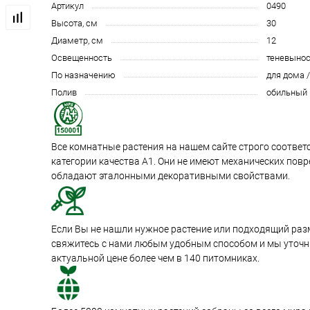
Артикул
0490
Высота, см
30
Диаметр, см
12
Освещенность
теневыно
По назначению
для дома 
Полив
обильный
Все комнатные растения на нашем сайте строго соотве
категории качества А1. Они не имеют механических пов
обладают эталонными декоративными свойствами.
Если Вы не нашли нужное растение или подходящий раз
свяжитесь с нами любым удобным способом и мы уточни
актуальной цене более чем в 140 питомниках.