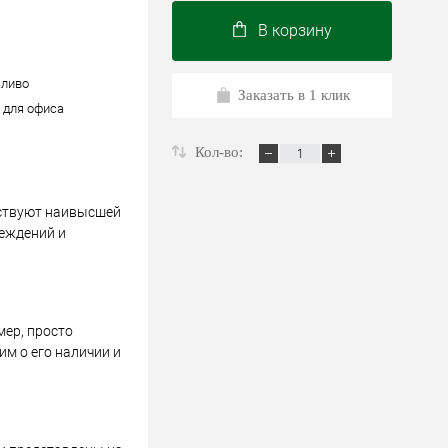
В корзину
сливо
Заказать в 1 клик
/ для офиса
Кол-во:
тствуют наивысшей
реждений и
мер, просто
м о его наличии и