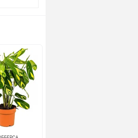
ЮББЕРСА