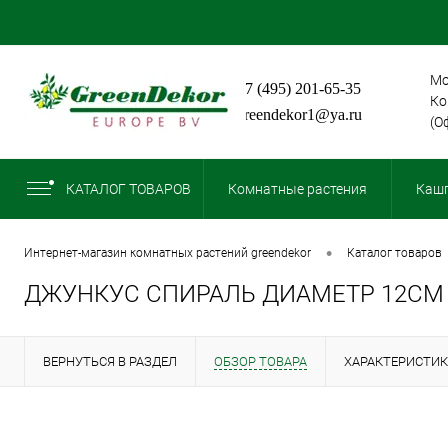
Мо
+7 (495) 201-65-35
Ко
greendekor1@ya.ru
(О
КАТАЛОГ ТОВАРОВ
Комнатные растения
Кашп
•
интернет-магазин комнатных растений greendekor
каталог товаров
ДЖУНКУС СПИРАЛЬ ДИАМЕТР 12СМ
ВЕРНУТЬСЯ В РАЗДЕЛ
ОБЗОР ТОВАРА
ХАРАКТЕРИСТИ