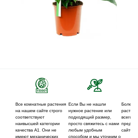
Все комнатные растения
Если Вы не нашли
Более 5
на нашем сайте строго
нужное растение или
растени
соответствуют
подходящий размер,
всего м
наивысшей категории
просто свяжитесь с нами
предст
качества А1. Они не
любым удобным
сайте.
имеют механических
способом и мы уточним о