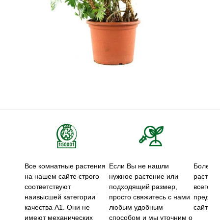
Все комнатные растения
Если Вы не нашли
Более 5
на нашем сайте строго
нужное растение или
растени
соответствуют
подходящий размер,
всего м
наивысшей категории
просто свяжитесь с нами
предст
качества А1. Они не
любым удобным
сайте.
имеют механических
способом и мы уточним о