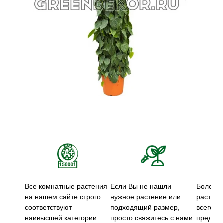
Все комнатные растения
Если Вы не нашли
Более 5
на нашем сайте строго
нужное растение или
растени
соответствуют
подходящий размер,
всего м
наивысшей категории
просто свяжитесь с нами
предст