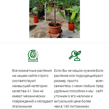
Все комнатные растения
Если Вы не нашли нужное
Более 5
на нашем сайте строго
растение или подходящий
растени
соответствуют
размер, просто
всего м
наивысшей категории
свяжитесь с нами любым
предста
качества А1. Они не
удобным способом и мы
сайте.
имеют механических
уточним о его наличии и
повреждений и обладают
актуальной цене более
эталонными
чем в 140 питомниках.