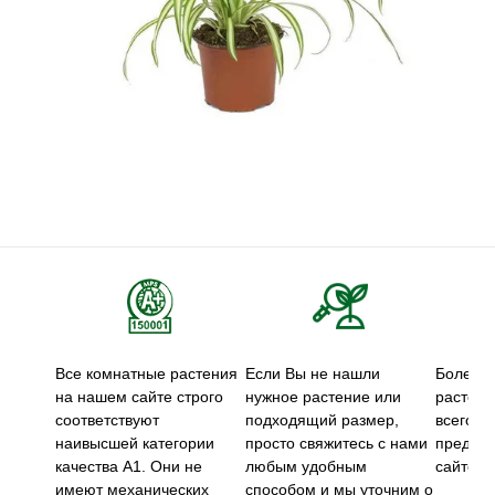
Все комнатные растения
Если Вы не нашли
Более 5
на нашем сайте строго
нужное растение или
растени
соответствуют
подходящий размер,
всего м
наивысшей категории
просто свяжитесь с нами
предст
качества А1. Они не
любым удобным
сайте.
имеют механических
способом и мы уточним о