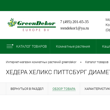
Мо
+7 (495) 201-65-35
Ко
greendekor1@ya.ru
(О
КАТАЛОГ ТОВАРОВ
Комнатные растения
Кашп
•
интернет-магазин комнатных растений greendekor
каталог товаров
ХЕДЕРА ХЕЛИКС ПИТТСБУРГ ДИАМЕТ
ВЕРНУТЬСЯ В РАЗДЕЛ
ОБЗОР ТОВАРА
ХАРАКТЕРИСТИ