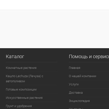
Каталог
Помощь и серви
Комнатные растения
Главная
Кашпо Lechuza (Лечуза) с
О нашей компании
автополивом
Услуги
Готовые композиции
Доставка
Искусственные растения
Энциклопедия
Грунт и удобрения