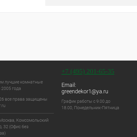
+7 (495) 201-65-35
ем лучшие комнатные
Email:
 2005 года
greendekor1@ya.ru
26 все права защищены
График работы с 9.00 до
.ru
18.00, Понедельник-Пятница
. Москва, Комсомольский
д. 32 (Офис без
за)