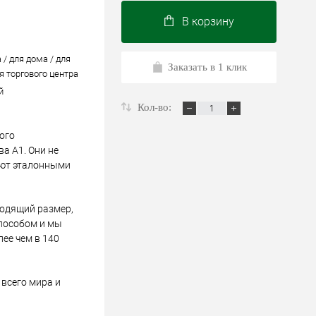
В корзину
 / для дома / для
Заказать в 1 клик
я торгового центра
й
Кол-во:
ого
а А1. Они не
ают эталонными
ходящий размер,
пособом и мы
лее чем в 140
всего мира и