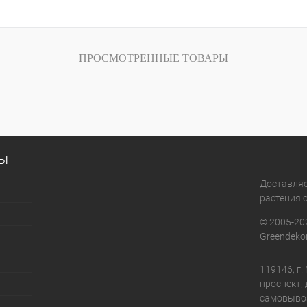
ПРОСМОТРЕННЫЕ ТОВАРЫ
сы
Доставля
растения с
© 2005-20
Greendekor
119146, г
проспект, 
самовыво