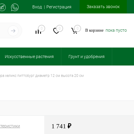
Заказать звонок
Вход
Регистрация
0
0
0
пока пусто
В корзине
Искусственные растения
Грунт и удобрения
ера хеликс питтсбург диаметр 12 см высота 20 см
1 741
₽
ктеристики