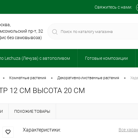
Свяжитесь с нами:
сква,
мсомольский пр-т, 32
фис без самовывоза)
о Lechuza (Лечуза) с автополивом
Готовые композиции
•
•
•
комнатные растения
декоративно-лиственные растения
хед
Р 12 СМ ВЫСОТА 20 СМ
КИ
ПОХОЖИЕ ТОВАРЫ
Характеристики:
Все хара