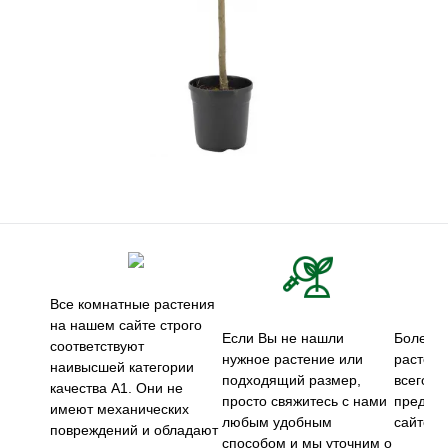
Все комнатные растения
на нашем сайте строго
Если Вы не нашли
Более 5
соответствуют
нужное растение или
растени
наивысшей категории
подходящий размер,
всего м
качества А1. Они не
просто свяжитесь с нами
предст
имеют механических
любым удобным
сайте.
повреждений и обладают
способом и мы уточним о