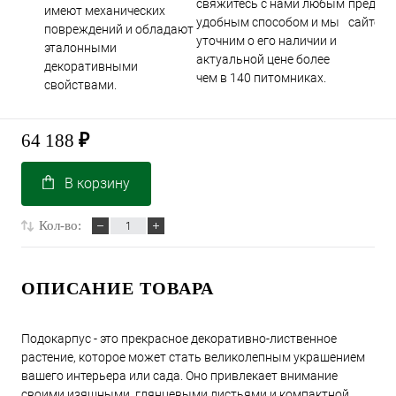
свяжитесь с нами любым
предста
имеют механических
удобным способом и мы
сайте.
повреждений и обладают
уточним о его наличии и
эталонными
актуальной цене более
декоративными
чем в 140 питомниках.
свойствами.
64 188
₽
В корзину
Кол-во:
ОПИСАНИЕ ТОВАРА
Подокарпус - это прекрасное декоративно-лиственное
растение, которое может стать великолепным украшением
вашего интерьера или сада. Оно привлекает внимание
своими изящными, глянцевыми листьями и компактной