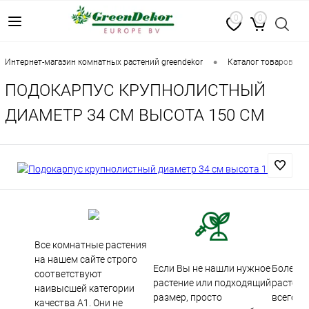
0
0
•
•
интернет-магазин комнатных растений greendekor
каталог товаров
ПОДОКАРПУС КРУПНОЛИСТНЫЙ
ДИАМЕТР 34 СМ ВЫСОТА 150 СМ
Все комнатные растения
на нашем сайте строго
Если Вы не нашли нужное
Более 5
соответствуют
растение или подходящий
растени
наивысшей категории
размер, просто
всего м
качества А1. Они не