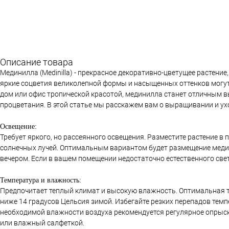
Описание товара
Мединилла (Medinilla) - прекрасное декоративно-цветущее растени
яркие соцветия великолепной формы и насыщенных оттенков могут
дом или офис тропической красотой, мединилла станет отличным в
процветания. В этой статье мы расскажем вам о выращивании и ухо
Освещение:
Требует яркого, но рассеянного освещения. Разместите растение в 
солнечных лучей. Оптимальным вариантом будет размещение медини
вечером. Если в вашем помещении недостаточно естественного св
Температура и влажность:
Предпочитает теплый климат и высокую влажность. Оптимальная те
ниже 14 градусов Цельсия зимой. Избегайте резких перепадов темп
необходимой влажности воздуха рекомендуется регулярное опрыск
или влажный салфеткой.