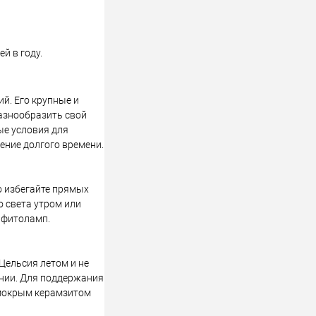
й в году.
й. Его крупные и
азнообразить свой
ые условия для
ение долгого времени.
но избегайте прямых
 света утром или
 фитоламп.
Цельсия летом и не
ении. Для поддержания
 мокрым керамзитом