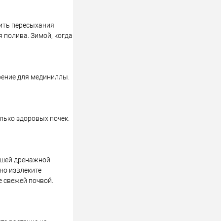
тить пересыхания
 полива. Зимой, когда
рение для мединиллы.
лько здоровых почек.
рошей дренажной
но извлеките
е свежей почвой.