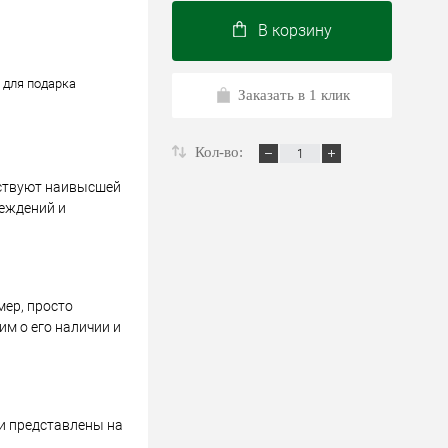
В корзину
/ для подарка
Заказать в 1 клик
Кол-во:
тствуют наивысшей
реждений и
мер, просто
м о его наличии и
 и представлены на