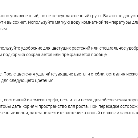
янно увлажненный, но не переувлажненный грунт. Важно не допус
очти высохнет. Используйте мягкую воду комнатной температуры для
ным.
пользуйте удобрение для цветущих растений или специальное удоб
ой подкормка сокращается или прекращается вообще.
 После цветения удаляйте увядшие цветы и стебли, оставляя неско
 для следующего цветения.
т, состоящий из смеси торфа, перлита и песка для обеспечения хо
чтобы дать корням пространство для роста. При пересадке осторож
ченные корни, затем поместите растение в новый горшок и засыпьт