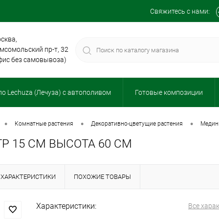
Свяжитесь с нами:
сква,
мсомольский пр-т, 32
фис без самовывоза)
о Lechuza (Лечуза) с автополивом
Готовые композиции
•
•
•
комнатные растения
декоративно-цветущие растения
меди
 15 СМ ВЫСОТА 60 СМ
ХАРАКТЕРИСТИКИ
ПОХОЖИЕ ТОВАРЫ
Характеристики:
Все хара