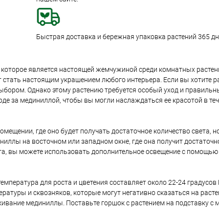
Быстрая доставка и бережная упаковка растений 365 дне
е, которое является настоящей жемчужиной среди комнатных растени
 стать настоящим украшением любого интерьера. Если вы хотите р
ыбором. Однако этому растению требуется особый уход и правильн
де за мединиллой, чтобы вы могли наслаждаться ее красотой в теч
помещении, где оно будет получать достаточное количество света, 
ллы на восточном или западном окне, где она получит достаточно
ета, вы можете использовать дополнительное освещение с помощью
мпература для роста и цветения составляет около 22-24 градусов 
ературы и сквозняков, которые могут негативно сказаться на раст
ивание мединиллы. Поставьте горшок с растением на подставку с