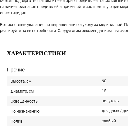
Может подвергаться атакам некоторых вредителей, таких как щито
наличие признаков вредителей и применяйте соответствующие меры
инсектицидов.
Вот основные указания по выращиванию и уходу за мединиллой. По
реагируйте на ее потребности. Следуя этим рекомендациям, вы смо
ХАРАКТЕРИСТИКИ
Прочие
60
Высота, см
15
Диаметр, см
полутень
Освещенность
для дома / дл
По назначению
слабый
Полив