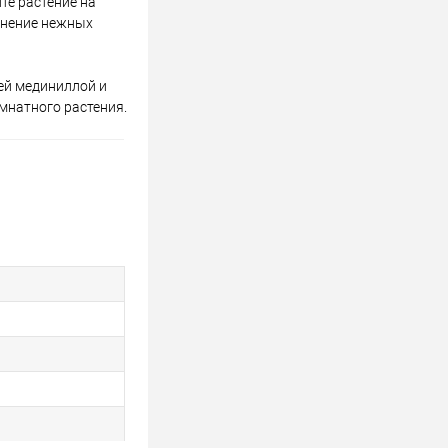
те растение на
енение нежных
ей мединиллой и
мнатного растения.