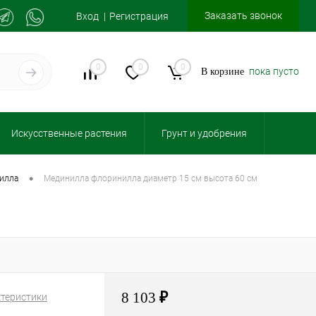
Заказать звонок
Вход
Регистрация
0
0
0
пока пусто
В корзине
Искусственные растения
Грунт и удобрения
•
нилла
мединилла флоринилла диаметр 15 см высота 60 см
8 103
₽
ктеристики