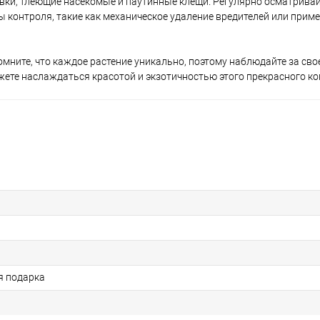
вки, тлеющие насекомые и паутинные клещи. Регулярно осматривай
 контроля, такие как механическое удаление вредителей или прим
мните, что каждое растение уникально, поэтому наблюдайте за сво
жете наслаждаться красотой и экзотичностью этого прекрасного ко
я подарка