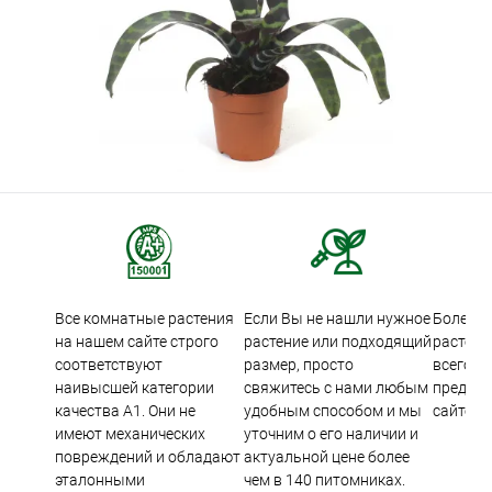
Все комнатные растения
Если Вы не нашли нужное
Более 5
на нашем сайте строго
растение или подходящий
растени
соответствуют
размер, просто
всего м
наивысшей категории
свяжитесь с нами любым
предста
качества А1. Они не
удобным способом и мы
сайте.
имеют механических
уточним о его наличии и
повреждений и обладают
актуальной цене более
эталонными
чем в 140 питомниках.