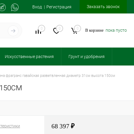
Заказать звонок
Вход
Регистрация
0
0
0
пока пусто
В корзине
Искусственные растения
Грунт и удобрения
цена фрагранс гавайская разветвленная диаметр 31см высота 150см
 150СМ
68 397
₽
ктеристики