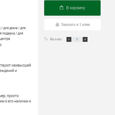
В корзину
Заказать в 1 клик
 / для дома / для
я подарка / для
 центра
Кол-во:
й
тствуют наивысшей
реждений и
мер, просто
м о его наличии и