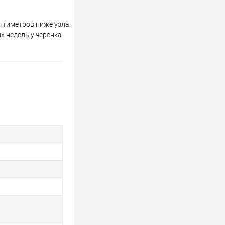
нтиметров ниже узла.
х недель у черенка