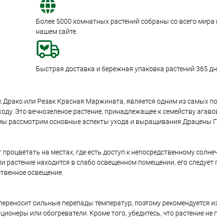
Более 5000 комнатных растений собраны со всего мира
нашем сайте.
Быстрая доставка и бережная упаковка растений 365 дне
зак Драко или Резак Красная Маржината, является одним из самых 
оду. Это вечнозеленое растение, принадлежащее к семейству агаво
 мы рассмотрим основные аспекты ухода и выращивания Драцены Г
 процветать на местах, где есть доступ к непосредственному солнеч
ли растение находится в слабо освещенном помещении, его следует
ственное освещение.
е переносит сильные перепады температур, поэтому рекомендуется 
ционеры или обогреватели. Кроме того, убедитесь, что растение не 