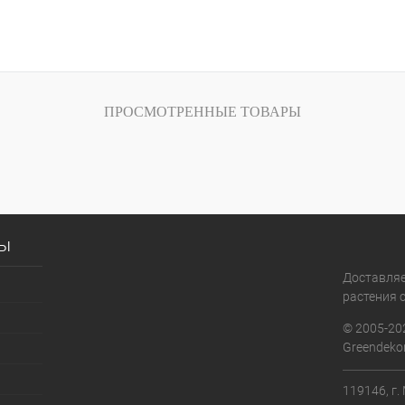
ПРОСМОТРЕННЫЕ ТОВАРЫ
сы
Доставля
растения с
© 2005-20
Greendekor
119146, г