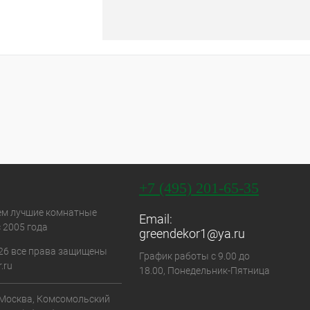
+7 (495) 201-65-35
ем лучшие комнатные
Email:
 2005 года
greendekor1@ya.ru
26 все права защищены
График работы с 9.00 до
.ru
18.00, Понедельник-Пятница
. Москва, Комсомольский