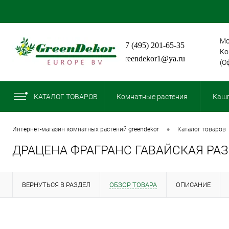
Мо
+7 (495) 201-65-35
Ко
greendekor1@ya.ru
(О
КАТАЛОГ ТОВАРОВ
Комнатные растения
Кашп
•
интернет-магазин комнатных растений greendekor
каталог товаров
ДРАЦЕНА ФРАГРАНС ГАВАЙСКАЯ РА
ВЕРНУТЬСЯ В РАЗДЕЛ
ОБЗОР ТОВАРА
ОПИСАНИЕ