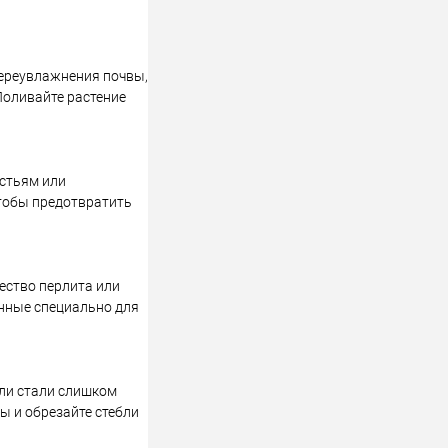
переувлажнения почвы,
Поливайте растение
стьям или
чтобы предотвратить
ество перлита или
енные специально для
или стали слишком
ы и обрезайте стебли