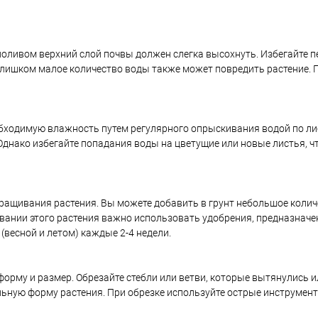
поливом верхний слой почвы должен слегка высохнуть. Избегайте 
 слишком малое количество воды также может повредить растение. 
бходимую влажность путем регулярного опрыскивания водой по ли
днако избегайте попадания воды на цветущие или новые листья, 
ащивания растения. Вы можете добавить в грунт небольшое колич
вании этого растения важно использовать удобрения, предназнач
(весной и летом) каждые 2-4 недели.
орму и размер. Обрезайте стебли или ветви, которые вытянулись 
ьную форму растения. При обрезке используйте острые инструмент