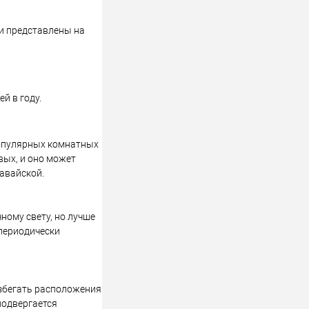
 и представлены на
й в году.
популярных комнатных
вых, и оно может
авайской.
ному свету, но лучше
 периодически
избегать расположения
подвергается