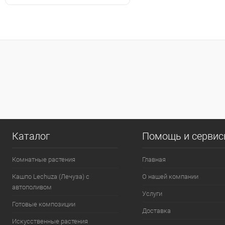
Каталог
Помощь и серви
Комнатные растения
Главная
Кашпо Lechuza (Лечуза) с
О нашей компании
автополивом
Услуги
Готовые композиции
Доставка
Искусственные растения