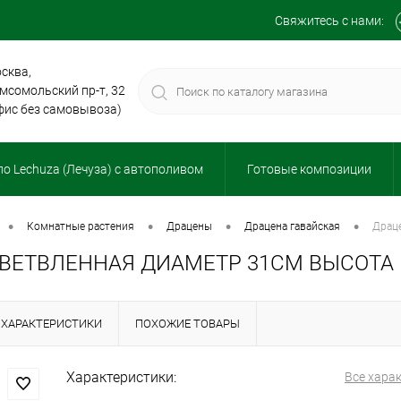
Свяжитесь с нами:
сква,
мсомольский пр-т, 32
фис без самовывоза)
о Lechuza (Лечуза) с автополивом
Готовые композиции
•
•
•
•
комнатные растения
драцены
драцена гавайская
дра
ЗВЕТВЛЕННАЯ ДИАМЕТР 31СМ ВЫСОТА
ХАРАКТЕРИСТИКИ
ПОХОЖИЕ ТОВАРЫ
Характеристики:
Все хара