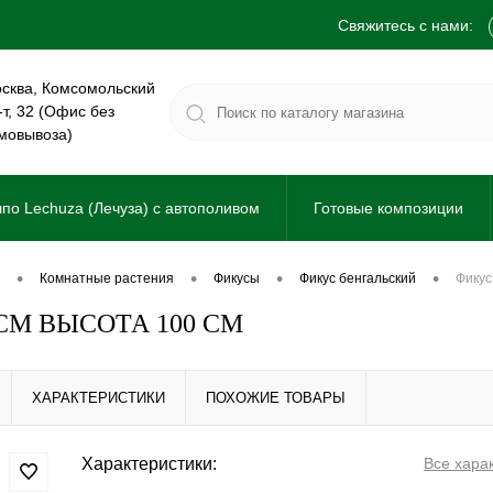
Свяжитесь с нами:
сква, Комсомольский
-т, 32 (Офис без
мовывоза)
по Lechuza (Лечуза) с автополивом
Готовые композиции
•
•
•
•
комнатные растения
фикусы
фикус бенгальский
фику
СМ ВЫСОТА 100 СМ
ХАРАКТЕРИСТИКИ
ПОХОЖИЕ ТОВАРЫ
Характеристики:
Все хара