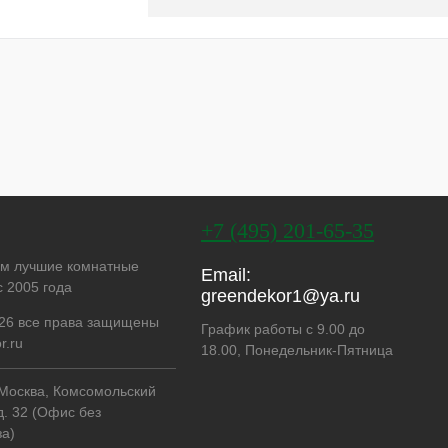
+7 (495) 201-65-35
ем лучшие комнатные
Email:
с 2005 года
greendekor1@ya.ru
26 все права защищены
График работы с 9.00 до
r.ru
18.00, Понедельник-Пятница
. Москва, Комсомольский
д. 32 (Офис без
а)