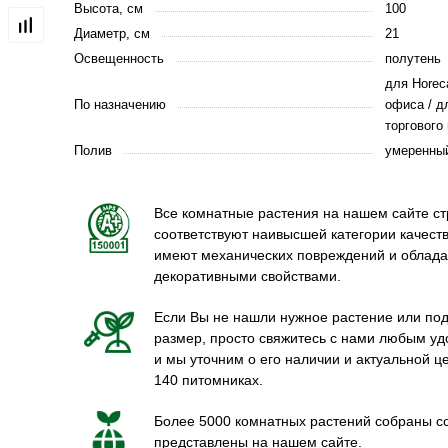
Высота, см
100
Диаметр, см
21
Освещенность
полутень
для Horec
По назначению
офиса / д
торгового
Полив
умеренны
Все комнатные растения на нашем сайте ст
соответствуют наивысшей категории качеств
имеют механических повреждений и облад
декоративными свойствами.
Если Вы не нашли нужное растение или по
размер, просто свяжитесь с нами любым у
и мы уточним о его наличии и актуальной ц
140 питомниках.
Более 5000 комнатных растений собраны со
представлены на нашем сайте.