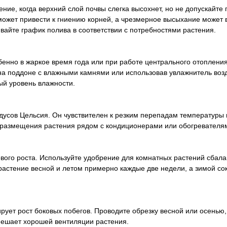
ние, когда верхний слой почвы слегка высохнет, но не допускайте
ожет привести к гниению корней, а чрезмерное высыхание может 
вайте график полива в соответствии с потребностями растения.
бенно в жаркое время года или при работе центрального отоплени
 на поддоне с влажными камнями или использовав увлажнитель воз
й уровень влажности.
адусов Цельсия. Он чувствителен к резким перепадам температуры 
 размещения растения рядом с кондиционерами или обогревателя
вого роста. Используйте удобрение для комнатных растений сбал
растение весной и летом примерно каждые две недели, а зимой со
рует рост боковых побегов. Проводите обрезку весной или осенью,
мешает хорошей вентиляции растения.