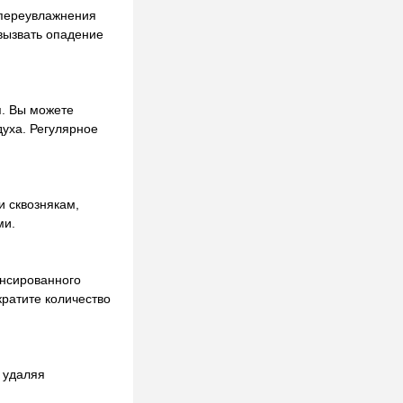
 переувлажнения
вызвать опадение
я. Вы можете
духа. Регулярное
и сквознякам,
ми.
ансированного
кратите количество
 удаляя