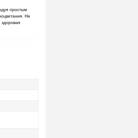
едуя простым
роцветания. Не
и здоровая