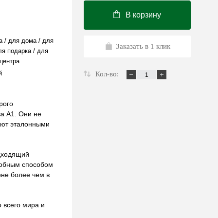
В корзину
a / для дома / для
Заказать в 1 клик
ля подарка / для
 центра
й
Кол-во:
рого
а А1. Они не
ают эталонными
дходящий
добным способом
ене более чем в
 всего мира и