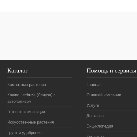
Каталог
Помощь и сервисы
Комнатные растения
Главная
Кашпо Lechuza (Лечуза) с
О нашей компании
автополивом
Услуги
Готовые композиции
Доставка
Искусственные растения
Энциклопедия
Грунт и удобрения
Контакты