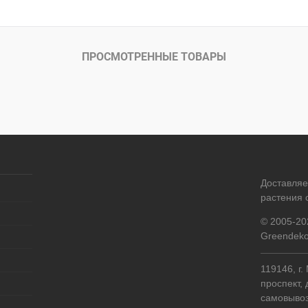
ПРОСМОТРЕННЫЕ ТОВАРЫ
Доставля
растения 
© 2005-20
Greendeko
119146, г
проспект, 
самовывоз