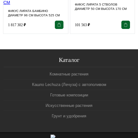
ФИКУС ЛИРАТА 5 СТВОЛОВ
ДИАМЕТР 50 СМ ВЫСОТА 170 СМ
ФИКУС ЛИРАТА БАМБИНО
ДИАМЕТР 96 СМ ВЫСОТА 525 СМ
1 817 302
₽
101 563
₽
Каталог
Комнатные растения
Кашпо Lechuza (Лечуза) с автополивом
Готовые композиции
Искусственные растения
Грунт и удобрения