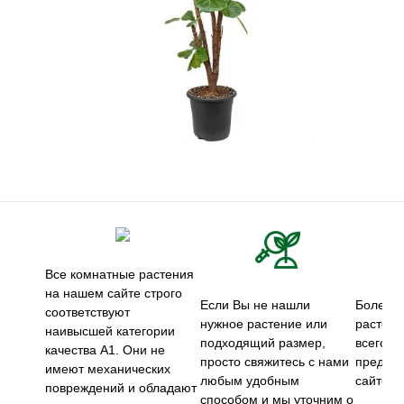
Все комнатные растения
на нашем сайте строго
Если Вы не нашли
Более 5
соответствуют
нужное растение или
растени
наивысшей категории
подходящий размер,
всего м
качества А1. Они не
просто свяжитесь с нами
предст
имеют механических
любым удобным
сайте.
повреждений и обладают
способом и мы уточним о