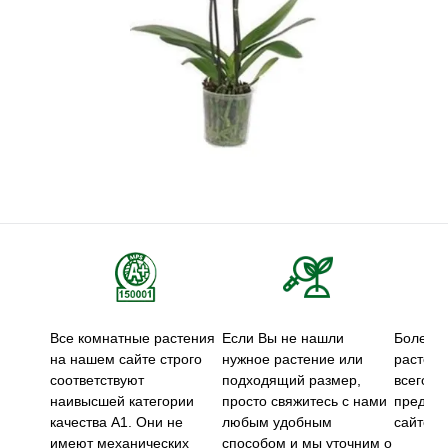
Все комнатные растения
Если Вы не нашли
Более 5
на нашем сайте строго
нужное растение или
растени
соответствуют
подходящий размер,
всего м
наивысшей категории
просто свяжитесь с нами
предст
качества А1. Они не
любым удобным
сайте.
имеют механических
способом и мы уточним о