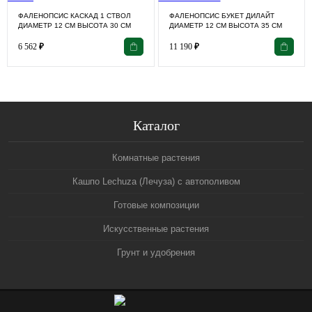
ФАЛЕНОПСИС КАСКАД 1 СТВОЛ
ФАЛЕНОПСИС БУКЕТ ДИЛАЙТ
ДИАМЕТР 12 СМ ВЫСОТА 30 СМ
ДИАМЕТР 12 СМ ВЫСОТА 35 СМ
6 562
₽
11 190
₽
Каталог
Комнатные растения
Кашпо Lechuza (Лечуза) с автополивом
Готовые композиции
Искусственные растения
Грунт и удобрения