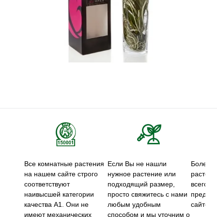
Все комнатные растения
Если Вы не нашли
Более 5
на нашем сайте строго
нужное растение или
растени
соответствуют
подходящий размер,
всего м
наивысшей категории
просто свяжитесь с нами
предст
качества А1. Они не
любым удобным
сайте.
имеют механических
способом и мы уточним о