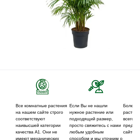
Все комнатные растения
Если Вы не нашли
Более 5
на нашем сайте строго
нужное растение или
растени
соответствуют
подходящий размер,
всего м
наивысшей категории
просто свяжитесь с нами
предст
качества А1. Они не
любым удобным
сайте.
имеют механических
способом и мы уточним о