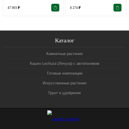
47 093
₽
8 274
₽
Каталог
Комнатные растения
Кашпо Lechuza (Лечуза) с автополивом
Готовые композиции
Искусственные растения
Грунт и удобрения