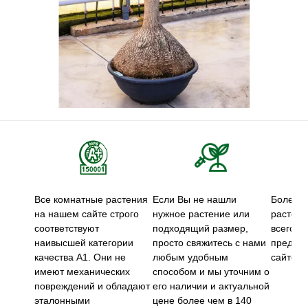
Все комнатные растения
Если Вы не нашли
Более 5
на нашем сайте строго
нужное растение или
растени
соответствуют
подходящий размер,
всего м
наивысшей категории
просто свяжитесь с нами
предст
качества А1. Они не
любым удобным
сайте.
имеют механических
способом и мы уточним о
повреждений и обладают
его наличии и актуальной
эталонными
цене более чем в 140