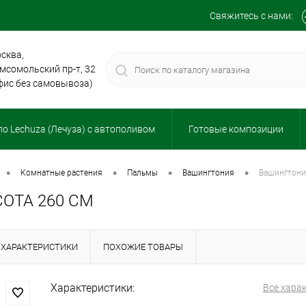
Свяжитесь с нами:
сква,
мсомольский пр-т, 32
фис без самовывоза)
о Lechuza (Лечуза) с автополивом
Готовые композиции
•
•
•
•
комнатные растения
пальмы
вашингтония
вашингтони
ОТА 260 СМ
ХАРАКТЕРИСТИКИ
ПОХОЖИЕ ТОВАРЫ
Характеристики:
Все хара