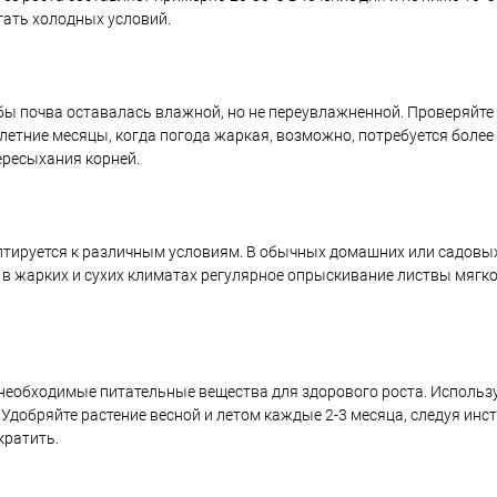
гать холодных условий.
обы почва оставалась влажной, но не переувлажненной. Проверяйте
В летние месяцы, когда погода жаркая, возможно, потребуется более
ересыхания корней.
птируется к различным условиям. В обычных домашних или садовы
 в жарких и сухих климатах регулярное опрыскивание листвы мягк
необходимые питательные вещества для здорового роста. Использу
 Удобряйте растение весной и летом каждые 2-3 месяца, следуя инс
кратить.