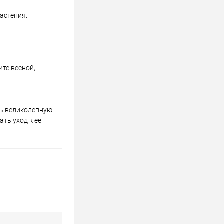
астения.
те весной,
ть великолепную
ть уход к ее