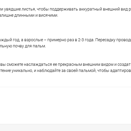
или увядшие листья, чтобы поддерживать аккуратный внешний вид р
излишне длинными и висячими.
ый год, а взрослые – примерно раз в 2-3 года. Пересадку проводи
льную почву для пальм.
, вы сможете наслаждаться ее прекрасным внешним видом и созда
стение уникально, и наблюдайте за своей пальмой, чтобы адаптирова