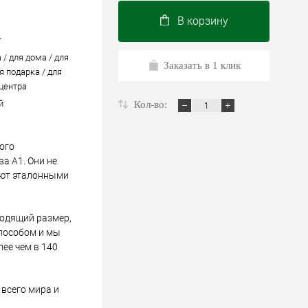
В корзину
т
 / для дома / для
Заказать в 1 клик
я подарка / для
 центра
й
Кол-во:
ого
а А1. Они не
ают эталонными
ходящий размер,
пособом и мы
лее чем в 140
всего мира и