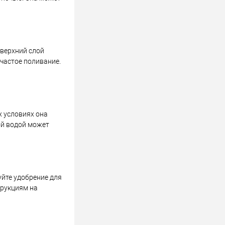
 верхний слой
 частое поливание.
х условиях она
ой водой может
йте удобрение для
трукциям на