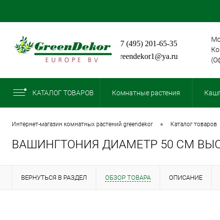
Мо
+7 (495) 201-65-35
Ко
greendekor1@ya.ru
(О
КАТАЛОГ ТОВАРОВ
Комнатные растения
Кашп
•
интернет-магазин комнатных растений greendekor
каталог товаров
ВАШИНГТОНИЯ ДИАМЕТР 50 СМ ВЫС
ВЕРНУТЬСЯ В РАЗДЕЛ
ОБЗОР ТОВАРА
ОПИСАНИЕ