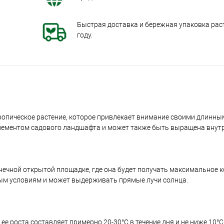
Быстрая доставка и бережная упаковка раст
году.
тропическое растение, которое привлекает внимание своими длинны
лементом садового ландшафта и может также быть выращена внут
лнечной открытой площадке, где она будет получать максимальное 
чным условиям и может выдерживать прямые лучи солнца.
ее роста составляет примерно 20-30°C в течение дня и не ниже 10°