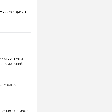
ений 365 дней в
ми стволами и
ри помещений.
количество
C ночью. Она может