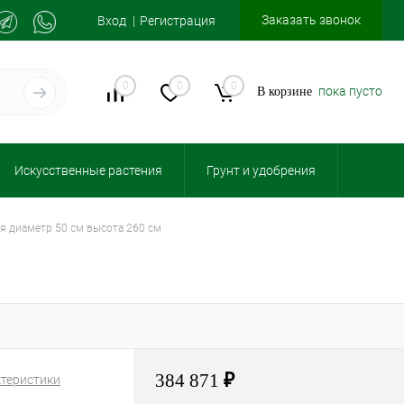
Заказать звонок
Вход
Регистрация
0
0
0
пока пусто
В корзине
Искусственные растения
Грунт и удобрения
я диаметр 50 см высота 260 см
384 871
₽
ктеристики