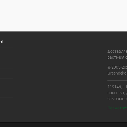
сы
Доставля
растения с
© 2005-20
Greendekor
119146, г
проспект, 
самовыво
Посмотрет