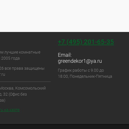
+7 (495) 201-65-35
ем лучшие комнатные
Email:
 2005 года
greendekor1@ya.ru
26 все права защищены
График работы с 9.00 до
.ru
18.00, Понедельник-Пятница
. Москва, Комсомольский
д. 32 (Офис без
за)
ь на карте