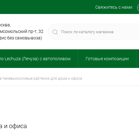
Свяжитесь с нами:
сква,
мсомольский пр-т, 32
фис без самовывоза)
о Lechuza (Лечуза) с автополивом
Готовые композиции
ие теневыносливые растения для дома и офиса
а и офиса