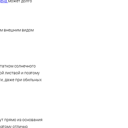
цена
может долго
Давайте поговорим о наиболее
популярных представителях.
ым внешним видом
остатком солнечного
ой листвой и поэтому
ги, даже при обильных
ут прямо из основания
оэтому отлично