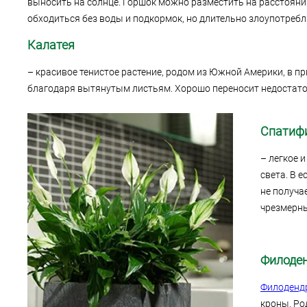
выносить на солнце. Горшок можно разместить на расстоянии 
обходиться без воды и подкормок, но длительно злоупотреб
Калатея
– красивое тенистое растение, родом из Южной Америки, в п
благодаря вытянутым листьям. Хорошо переносит недостаток 
Спатиф
– легкое 
света. В 
не получа
чрезмерны
Филоде
Филоденд
кроны. Ро