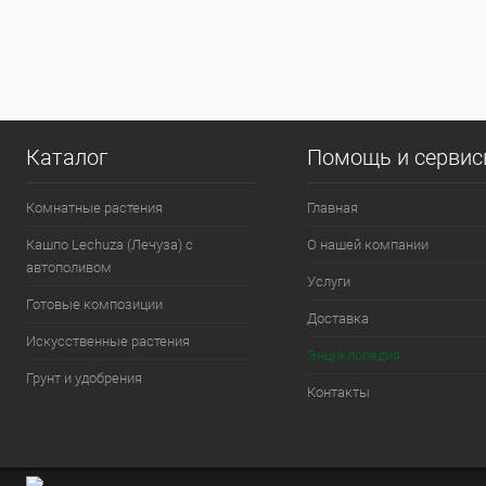
Каталог
Помощь и серви
Комнатные растения
Главная
Кашпо Lechuza (Лечуза) с
О нашей компании
автополивом
Услуги
Готовые композиции
Доставка
Искусственные растения
Энциклопедия
Грунт и удобрения
Контакты