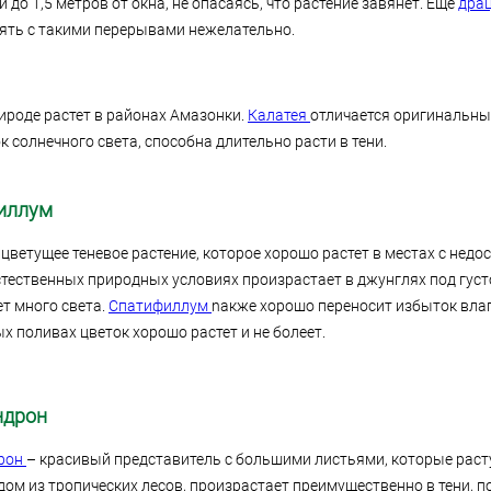
до 1,5 метров от окна, не опасаясь, что растение завянет. Еще
дра
лять с такими перерывами нежелательно.
рироде растет в районах Амазонки.
Калатея
отличается оригинальн
солнечного света, способна длительно расти в тени.
иллум
и цветущее теневое растение, которое хорошо растет в местах с нед
естественных природных условиях произрастает в джунглях под густ
ет много света.
Cпатифиллум
nакже хорошо переносит избыток вла
х поливах цветок хорошо растет и не болеет.
ндрон
рон
– красивый представитель с большими листьями, которые раст
дом из тропических лесов, произрастает преимущественно в тени, п