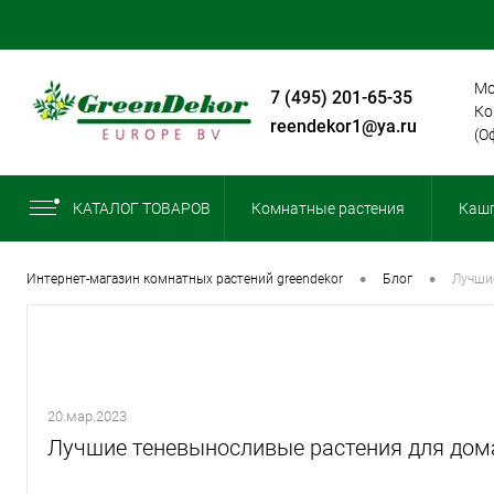
Мо
+7 (495) 201-65-35
Ко
greendekor1@ya.ru
(О
КАТАЛОГ ТОВАРОВ
Комнатные растения
Кашп
•
•
интернет-магазин комнатных растений greendekor
блог
лучш
20.мар.2023
Лучшие теневыносливые растения для дом