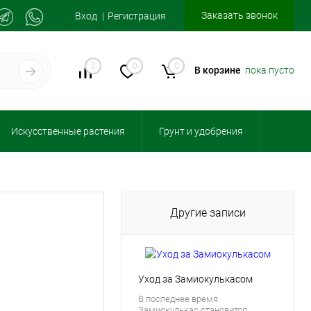
Заказать звонок
Вход
Регистрация
0
0
0
В корзине
пока пусто
Искусственные растения
Грунт и удобрения
Другие записи
Уход за Замиокулькасом
В последнее время
Замиокулькас становится