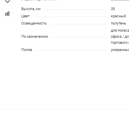
Высота, см
35
Цвет
красный
Освещенность
полутень
для Horeca
По назначению
офиса / дл
торгового
Полив
умеренны