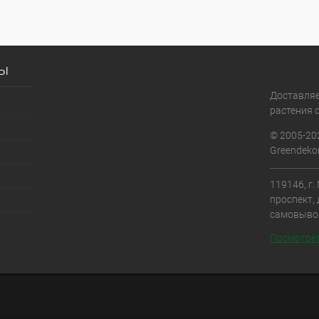
сы
Доставля
растения с
© 2005-20
Greendekor
119146, г
проспект, 
самовыво
Посмотрет