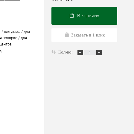
В корзину
 / для дома / для
Заказать в 1 клик
я подарка / для
 центра
й
Кол-во: