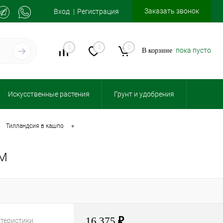
Заказать звонок
Вход
Регистрация
0
0
0
пока пусто
В корзине
Искусственные растения
Грунт и удобрения
•
тилландсия в кашпо
СМ
16 375
₽
ктеристики