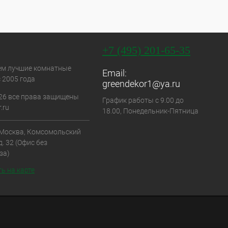
+7 (495) 201-65-35
ем лучшие комнатные
Email:
 2005 года
greendekor1@ya.ru
26 все права защищены
График работы с 9.00 до
.ru
18.00, Понедельник-Пятница
. Москва, Комсомольский
д. 32 (Офис без
за)
ь на карте