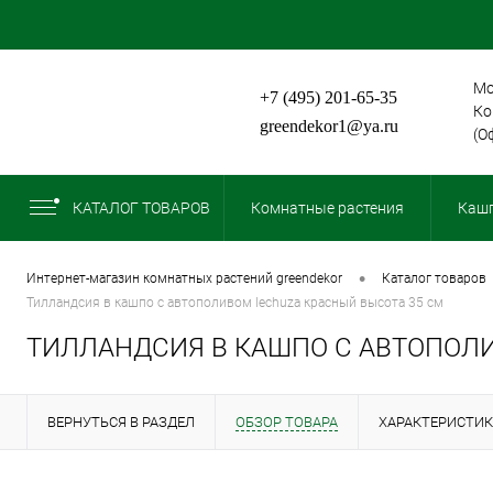
Мо
+7 (495) 201-65-35
Ко
greendekor1@ya.ru
(О
КАТАЛОГ ТОВАРОВ
Комнатные растения
Кашп
•
интернет-магазин комнатных растений greendekor
каталог товаров
тилландсия в кашпо с автополивом lechuza красный высота 35 см
ТИЛЛАНДСИЯ В КАШПО С АВТОПОЛИ
ВЕРНУТЬСЯ В РАЗДЕЛ
ОБЗОР ТОВАРА
ХАРАКТЕРИСТИ