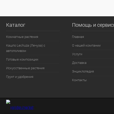
Каталог
Помощь и серви
Комнатные растения
Главная
Кашпо Lechuza (Лечуза) с
О нашей компании
автополивом
Услуги
Готовые композиции
Доставка
Искусственные растения
Энциклопедия
Грунт и удобрения
Контакты