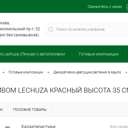
Свяжитесь с нами:
сква,
мсомольский пр-т, 32
фис без самовывоза)
о Lechuza (Лечуза) с автополивом
Готовые композиции
•
•
•
готовые композиции
декоративно-цветущие растения в кашпо
ВОМ LECHUZA КРАСНЫЙ ВЫСОТА 35 
КИ
ПОХОЖИЕ ТОВАРЫ
Характеристики:
Все хара