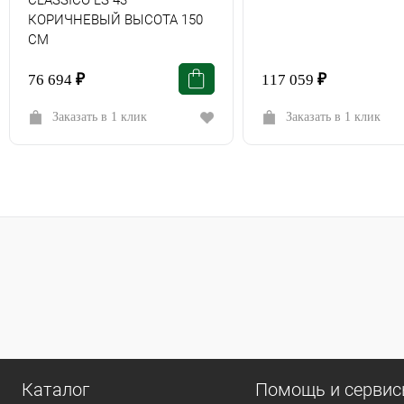
СLASSICO LS 43
КОРИЧНЕВЫЙ ВЫСОТА 150
СМ
76 694
₽
117 059
₽
Заказать в 1 клик
Заказать в 1 клик
Каталог
Помощь и серви