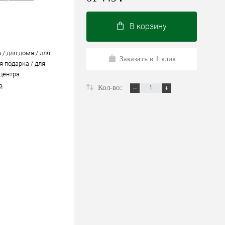
В корзину
 / для дома / для
Заказать в 1 клик
я подарка / для
 центра
й
Кол-во: