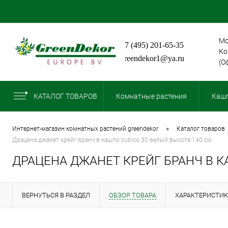
Мо
+7 (495) 201-65-35
Ко
greendekor1@ya.ru
(О
КАТАЛОГ ТОВАРОВ
Комнатные растения
Кашп
•
интернет-магазин комнатных растений greendekor
каталог товаров
драцена джанет крейг бранч в кашпо cubico 30 белый высота 140 см
ДРАЦЕНА ДЖАНЕТ КРЕЙГ БРАНЧ В К
ВЕРНУТЬСЯ В РАЗДЕЛ
ОБЗОР ТОВАРА
ХАРАКТЕРИСТИ