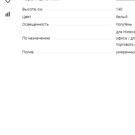
Высота, см
140
Цвет
белый
Освещенность
полутень
для Horeca
По назначению
офиса / дл
торгового
Полив
умеренны