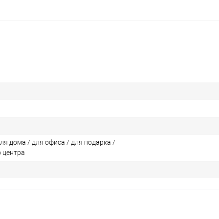
для дома / для офиса / для подарка /
о центра