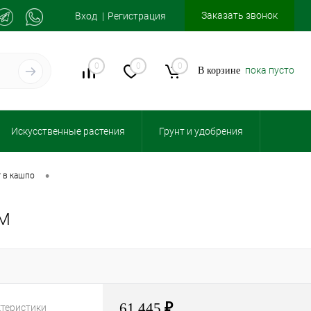
Заказать звонок
Вход
Регистрация
0
0
0
пока пусто
В корзине
Искусственные растения
Грунт и удобрения
•
г в кашпо
СМ
61 445
₽
ктеристики