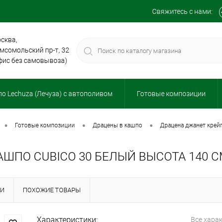
Свяжитесь с нами:
сква,
мсомольский пр-т, 32
фис без самовывоза)
о Lechuza (Лечуза) с автополивом
Готовые композиции
•
•
•
готовые композиции
драцены в кашпо
драцена джанет крей
АШПО CUBICO 30 БЕЛЫЙ ВЫСОТА 140 
КИ
ПОХОЖИЕ ТОВАРЫ
Характеристики:
Все хара