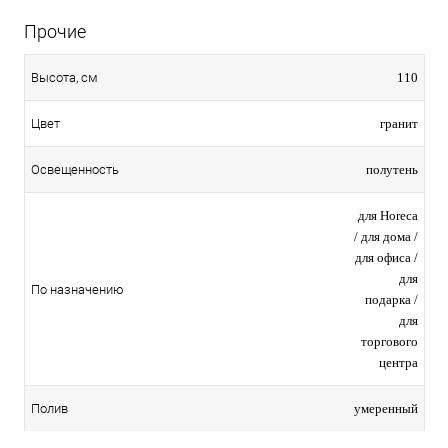
Прочие
110
Высота, см
гранит
Цвет
полутень
Освещенность
для Horeca
/ для дома /
для офиса /
для
По назначению
подарка /
для
торгового
центра
умеренный
Полив