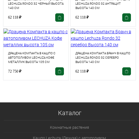
LECHUZA RONDO 32 ЧЕРНЫЙ ВЫСОТА
LECHUZA RONDO 32 АНТРАЦИТ
140 СМ
ВЫСОТА 140 СМ
62 118
₽
62 118
₽
ДРАЦЕНА КОМПАКТА В КАШПО С
ДРАЦЕНА КОМПАКТА БРАНЧ В КАШПО
АВТОПОЛИВОМ LECHUZA КОФЕ
LECHUZA RONDO 32 СЕРЕБРО
МЕТАЛЛИК ВЫСОТА 105 СМ
ВЫСОТА 140 СМ
72 750
₽
62 118
₽
Каталог
Комнатные растения
Кашпо Lechuza (Лечуза) с автополивом