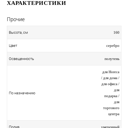
ХАРАКТЕРИСТИКИ
Прочие
160
Высота, см
серебро
Цвет
полутень
Освещенность
для Horeca
/ для дома /
для офиса /
для
По назначению
подарка /
для
торгового
центра
умеренный
Полив