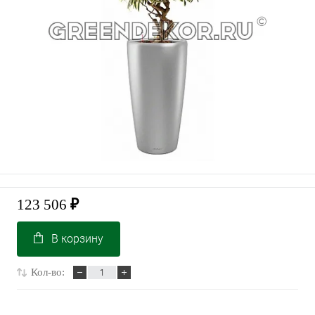
123 506
₽
В корзину
Кол-во: