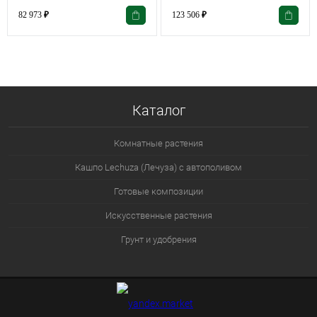
82 973
₽
123 506
₽
Каталог
Комнатные растения
Кашпо Lechuza (Лечуза) с автополивом
Готовые композиции
Искусственные растения
Грунт и удобрения