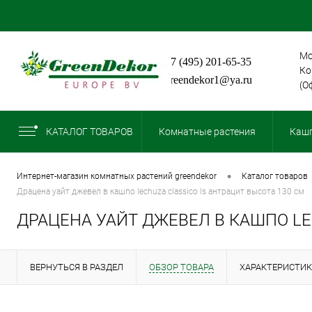
Мо
+7 (495) 201-65-35
Ко
greendekor1@ya.ru
(О
КАТАЛОГ ТОВАРОВ
Комнатные растения
Кашп
•
интернет-магазин комнатных растений greendekor
каталог товаров
драцена уайт джевел в кашпо lechuza сlassico ls антрацит высота 130 см
ДРАЦЕНА УАЙТ ДЖЕВЕЛ В КАШПО LE
ВЕРНУТЬСЯ В РАЗДЕЛ
ОБЗОР ТОВАРА
ХАРАКТЕРИСТИ