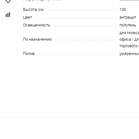
Высота, см
130
Цвет
антрацит
Освещенность
полутень
для Horeca
По назначению
офиса / дл
торгового
Полив
умеренны