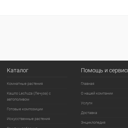
Каталог
Помощь и серви
Комнатные растения
Главная
Кашпо Lechuza (Лечуза) с
О нашей компании
автополивом
Услуги
Готовые композиции
Доставка
Искусственные растения
Энциклопедия