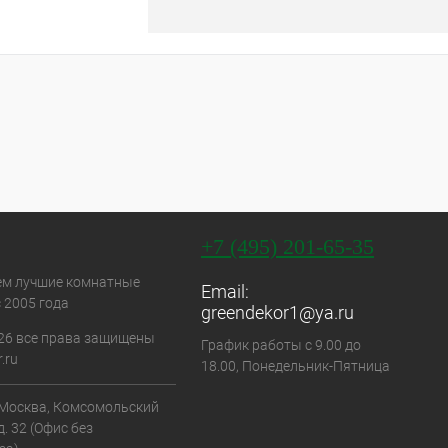
+7 (495) 201-65-35
ем лучшие комнатные
Email:
 2005 года
greendekor1@ya.ru
26 все права защищены
График работы с 9.00 до
.ru
18.00, Понедельник-Пятница
. Москва, Комсомольский
д. 32 (Офис без