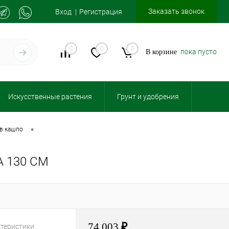
Заказать звонок
Вход
Регистрация
0
0
0
пока пусто
В корзине
Искусственные растения
Грунт и удобрения
•
 в кашпо
 130 СМ
74 003
₽
ктеристики