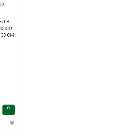
ЕЛ В
SSICO
130 СМ