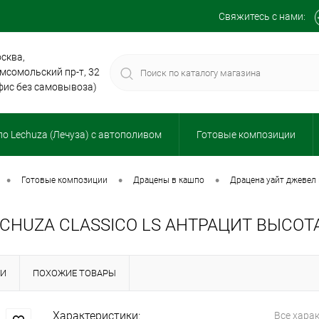
Свяжитесь с нами:
сква,
мсомольский пр-т, 32
фис без самовывоза)
о Lechuza (Лечуза) с автополивом
Готовые композиции
•
•
•
готовые композиции
драцены в кашпо
драцена уайт джевел
CHUZA СLASSICO LS АНТРАЦИТ ВЫСОТА
КИ
ПОХОЖИЕ ТОВАРЫ
Характеристики:
Все хара