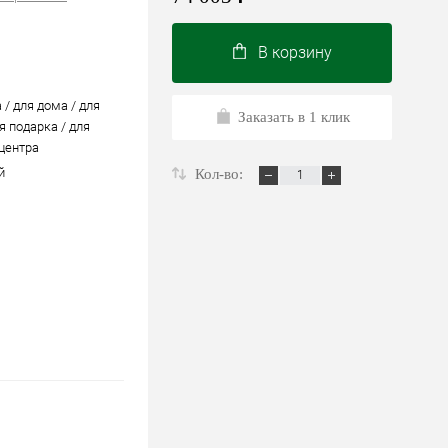
В корзину
 / для дома / для
Заказать в 1 клик
я подарка / для
 центра
й
Кол-во: