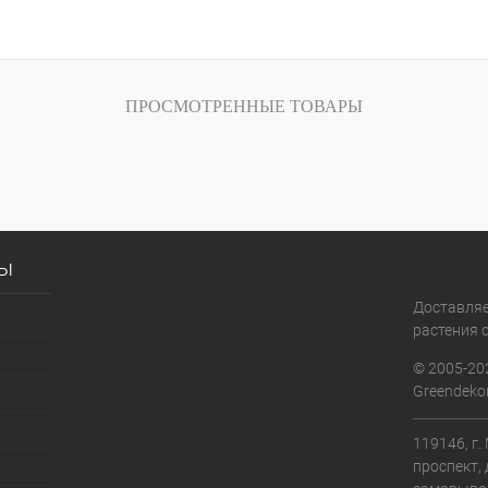
ПРОСМОТРЕННЫЕ ТОВАРЫ
сы
Доставля
растения с
© 2005-20
Greendekor
119146, г
проспект, 