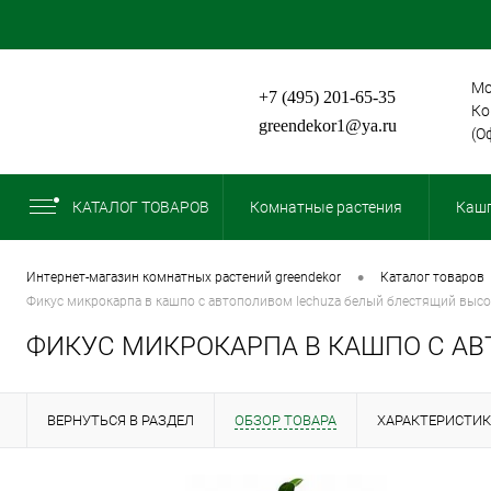
Мо
+7 (495) 201-65-35
Ко
greendekor1@ya.ru
(О
КАТАЛОГ ТОВАРОВ
Комнатные растения
Кашп
•
интернет-магазин комнатных растений greendekor
каталог товаров
фикус микрокарпа в кашпо с автополивом lechuza белый блестящий высо
ФИКУС МИКРОКАРПА В КАШПО С А
ВЕРНУТЬСЯ В РАЗДЕЛ
ОБЗОР ТОВАРА
ХАРАКТЕРИСТИ