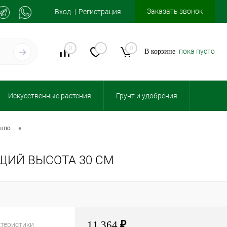
Заказать звонок
Вход
Регистрация
0
0
0
пока пусто
В корзине
Искусственные растения
Грунт и удобрения
•
ашпо
ЩИЙ ВЫСОТА 30 СМ
11 364
₽
ктеристики