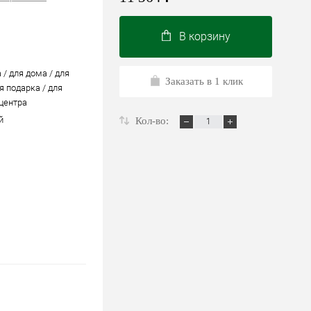
В корзину
 / для дома / для
Заказать в 1 клик
я подарка / для
 центра
й
Кол-во: