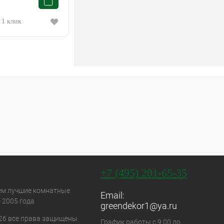
 1 клик
+7 (495) 201-65-35
ем лучшие комнатные
Email:
 2005 года
greendekor1@ya.ru
26 все права защищены
График работы с 9.00 до