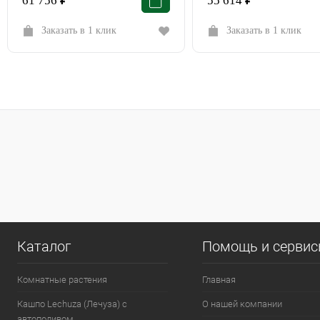
61 756
₽
55 614
₽
Заказать в 1 клик
Заказать в 1 клик
Каталог
Помощь и серви
Комнатные растения
Главная
Кашпо Lechuza (Лечуза) с
О нашей компании
автополивом