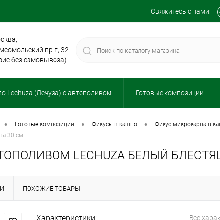
Свяжитесь с нами:
сква,
мсомольский пр-т, 32
фис без самовывоза)
о Lechuza (Лечуза) с автополивом
Готовые композиции
•
•
•
готовые композиции
фикусы в кашпо
фикус микрокарпа в к
та 30 см
ВТОПОЛИВОМ LECHUZA БЕЛЫЙ БЛЕСТЯ
КИ
ПОХОЖИЕ ТОВАРЫ
Характеристики:
Все хара