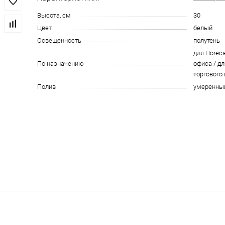
Высота, см
30
Цвет
белый
Освещенность
полутень
для Horeca
По назначению
офиса / дл
торгового
Полив
умеренны