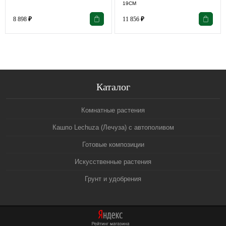
19СМ
8 898
₽
11 856
₽
Каталог
Комнатные растения
Кашпо Lechuza (Лечуза) с автополивом
Готовые композиции
Искусственные растения
Грунт и удобрения