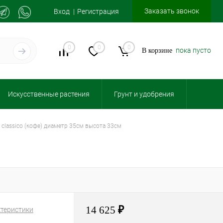
Заказать звонок
Вход
Регистрация
0
0
0
пока пусто
В корзине
Искусственные растения
Грунт и удобрения
a classico (кофе) диаметр 35см высота 33см
14 625
₽
ктеристики