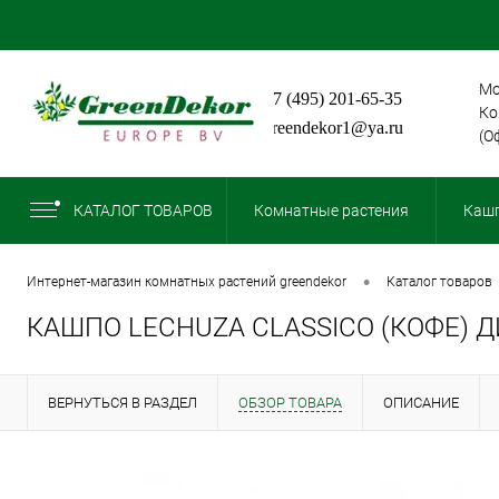
Мо
+7 (495) 201-65-35
Ко
greendekor1@ya.ru
(О
КАТАЛОГ ТОВАРОВ
Комнатные растения
Кашп
•
интернет-магазин комнатных растений greendekor
каталог товаров
КАШПО LECHUZA CLASSICO (КОФЕ) 
ВЕРНУТЬСЯ В РАЗДЕЛ
ОБЗОР ТОВАРА
ОПИСАНИЕ