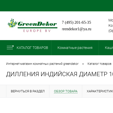
Мо
+7 (495) 201-65-35
Ко
greendekor1@ya.ru
(О
КАТАЛОГ ТОВАРОВ
Комнатные растения
Кашп
•
интернет-магазин комнатных растений greendekor
каталог товаров
ДИЛЛЕНИЯ ИНДИЙСКАЯ ДИАМЕТР 10
ВЕРНУТЬСЯ В РАЗДЕЛ
ОБЗОР ТОВАРА
ХАРАКТЕРИСТИ