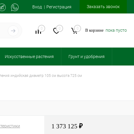
Заказать звонок
Вход
Регистрация
0
0
0
пока пусто
В корзине
Искусственные растения
Грунт и удобрения
лления индийская диаметр 105 см высота 725 см
1 373 125
₽
ктеристики