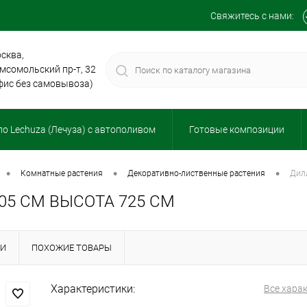
Свяжитесь с нами:
сква,
мсомольский пр-т, 32
фис без самовывоза)
о Lechuza (Лечуза) с автополивом
Готовые композиции
•
•
•
комнатные растения
декоративно-лиственные растения
ди
5 СМ ВЫСОТА 725 СМ
КИ
ПОХОЖИЕ ТОВАРЫ
Характеристики:
Все хара