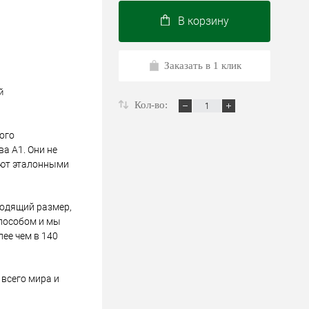
В корзину
Заказать в 1 клик
й
Кол-во:
ого
а А1. Они не
ают эталонными
ходящий размер,
пособом и мы
лее чем в 140
всего мира и