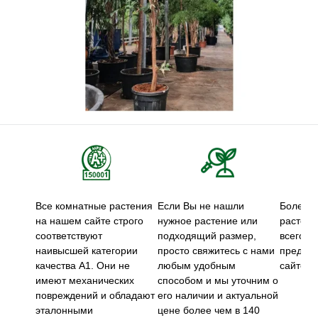
Все комнатные растения
Если Вы не нашли
Более 5
на нашем сайте строго
нужное растение или
растени
соответствуют
подходящий размер,
всего м
наивысшей категории
просто свяжитесь с нами
предст
качества А1. Они не
любым удобным
сайте.
имеют механических
способом и мы уточним о
повреждений и обладают
его наличии и актуальной
эталонными
цене более чем в 140