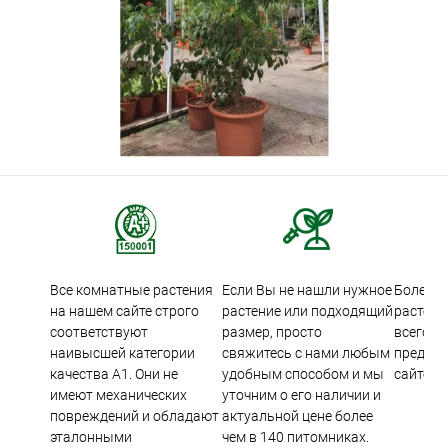
Все комнатные растения
Если Вы не нашли нужное
Более 5
на нашем сайте строго
растение или подходящий
растени
соответствуют
размер, просто
всего м
наивысшей категории
свяжитесь с нами любым
предста
качества А1. Они не
удобным способом и мы
сайте.
имеют механических
уточним о его наличии и
повреждений и обладают
актуальной цене более
эталонными
чем в 140 питомниках.