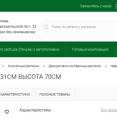
Свяжитесь с нами:
сква,
мсомольский пр-т, 32
фис без самовывоза)
о Lechuza (Лечуза) с автополивом
Готовые композиции
•
•
•
комнатные растения
декоративно-лиственные растения
не
 31СМ ВЫСОТА 70СМ
ХАРАКТЕРИСТИКИ
ПОХОЖИЕ ТОВАРЫ
Характеристики:
Все хара