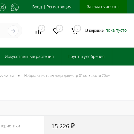
Заказать звонок
Вход
Регистрация
0
0
0
пока пусто
В корзине
Искусственные растения
Грунт и удобрения
•
фролепис
нефролепис грин леди диаметр 31см высота 70см
15 226
₽
ктеристики