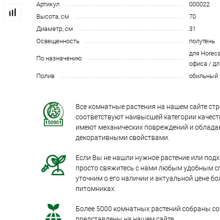
Артикул
000022
Высота, см
70
Диаметр, см
31
Освещенность
полутень
для Horeca
По назначению
офиса / дл
Полив
обильный
Все комнатные растения на нашем сайте стр
соответствуют наивысшей категории качеств
имеют механических повреждений и облад
декоративными свойствами.
Если Вы не нашли нужное растение или под
просто свяжитесь с нами любым удобным с
уточним о его наличии и актуальной цене бо
питомниках.
Более 5000 комнатных растений собраны со 
представлены на нашем сайте.