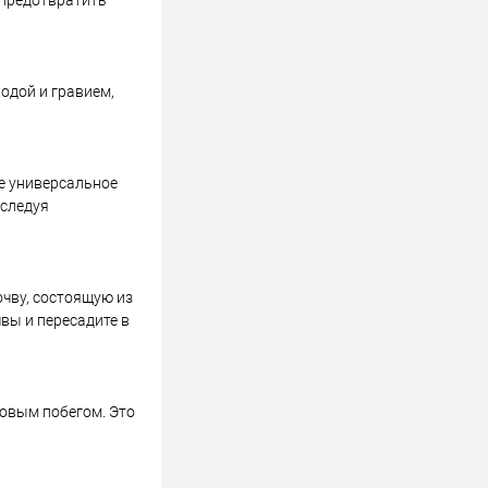
 предотвратить
одой и гравием,
те универсальное
 следуя
чву, состоящую из
чвы и пересадите в
овым побегом. Это