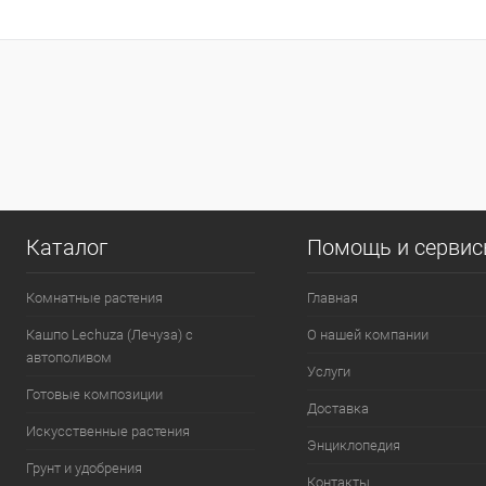
Каталог
Помощь и серви
Комнатные растения
Главная
Кашпо Lechuza (Лечуза) с
О нашей компании
автополивом
Услуги
Готовые композиции
Доставка
Искусственные растения
Энциклопедия
Грунт и удобрения
Контакты