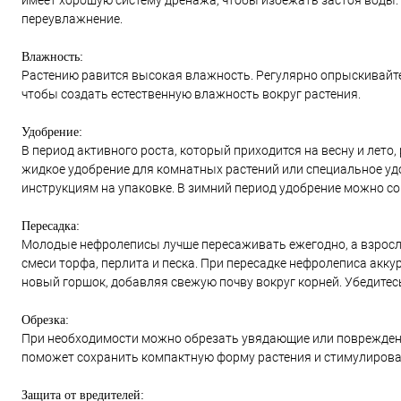
имеет хорошую систему дренажа, чтобы избежать застоя воды.
переувлажнение.
Влажность:
Растению равится высокая влажность. Регулярно опрыскивайте 
чтобы создать естественную влажность вокруг растения.
Удобрение:
В период активного роста, который приходится на весну и лето
жидкое удобрение для комнатных растений или специальное удо
инструкциям на упаковке. В зимний период удобрение можно сок
Пересадка:
Молодые нефролеписы лучше пересаживать ежегодно, а взрослы
смеси торфа, перлита и песка. При пересадке нефролеписа аккур
новый горшок, добавляя свежую почву вокруг корней. Убедитес
Обрезка:
При необходимости можно обрезать увядающие или поврежденн
поможет сохранить компактную форму растения и стимулироват
Защита от вредителей: