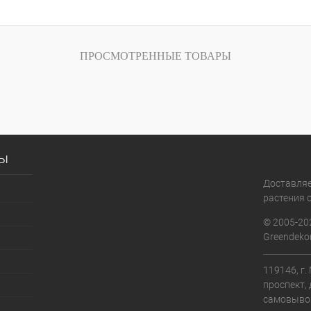
ПРОСМОТРЕННЫЕ ТОВАРЫ
сы
Доставля
растения с
© 2005-20
Greendekor
119146, г
проспект, 
самовыво