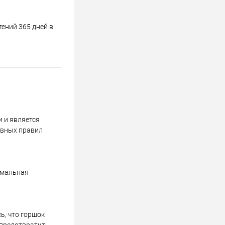
ений 365 дней в
и и является
овных правил
тимальная
ь, что горшок