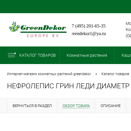
Мо
+7 (495) 201-65-35
Ко
greendekor1@ya.ru
(О
КАТАЛОГ ТОВАРОВ
Комнатные растения
Кашп
•
интернет-магазин комнатных растений greendekor
каталог товаров
НЕФРОЛЕПИС ГРИН ЛЕДИ ДИАМЕТР
ВЕРНУТЬСЯ В РАЗДЕЛ
ОБЗОР ТОВАРА
ОПИСАНИЕ