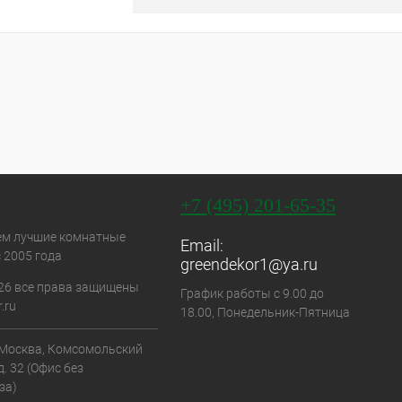
+7 (495) 201-65-35
ем лучшие комнатные
Email:
 2005 года
greendekor1@ya.ru
26 все права защищены
График работы с 9.00 до
.ru
18.00, Понедельник-Пятница
. Москва, Комсомольский
д. 32 (Офис без
за)