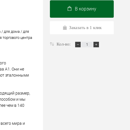
В корзину
Заказать в 1 клик
 / для дома / для
я торгового центра
Кол-во:
ого
а А1. Они не
ают эталонными
ходящий размер,
пособом и мы
лее чем в 140
всего мира и