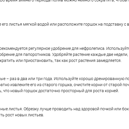
 Во время зимнего периода полив можно немного сократить, чтобы
его листья мягкой водой или расположите горшок на подставку с в
, рекомендуется регулярное удобрение для нефролеписа. Используй
брение для папоротников. Удобряйте растение каждые две недели,
ратить или приостановить, так как рост растения замедляется.
е – раз в два или три года. Используйте хорошо дренированную по
атно извлеките его из старого горшка, очистите корни от старой по
ь, что новый горшок достаточно просторный для роста корней.
ые листья. Обрезку лучше проводить над здоровой почкой или бок
ь рост новых листьев.