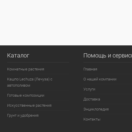
Каталог
Помощь и серви
Комнатные растения
Главная
Кашпо Lechuza (Лечуза) с
О нашей компании
автополивом
Услуги
Готовые композиции
Доставка
Искусственные растения
Энциклопедия
Грунт и удобрения
Контакты