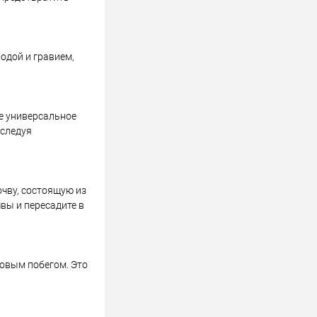
одой и гравием,
те универсальное
 следуя
чву, состоящую из
чвы и пересадите в
овым побегом. Это