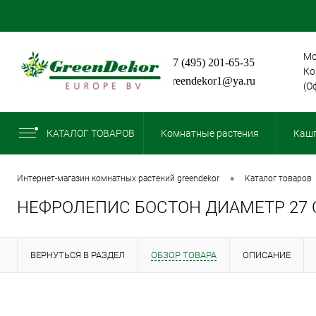
Мо
+7 (495) 201-65-35
Ко
greendekor1@ya.ru
(О
КАТАЛОГ ТОВАРОВ
Комнатные растения
Кашп
•
интернет-магазин комнатных растений greendekor
каталог товаров
НЕФРОЛЕПИС БОСТОН ДИАМЕТР 27 
ВЕРНУТЬСЯ В РАЗДЕЛ
ОБЗОР ТОВАРА
ОПИСАНИЕ