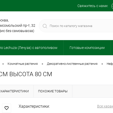
Свяжитесь с нами:
сква,
мсомольский пр-т, 32
фис без самовывоза)
о Lechuza (Лечуза) с автополивом
Готовые композиции
•
•
•
комнатные растения
декоративно-лиственные растения
не
СМ ВЫСОТА 80 СМ
ХАРАКТЕРИСТИКИ
ПОХОЖИЕ ТОВАРЫ
Характеристики:
Все хара