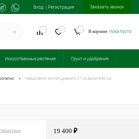
Заказать звонок
Вход
Регистрация
0
0
0
пока пусто
В корзине
Искусственные растения
Грунт и удобрения
•
фролепис
нефролепис бостон диаметр 27 см высота 80 см
19 400
₽
ктеристики