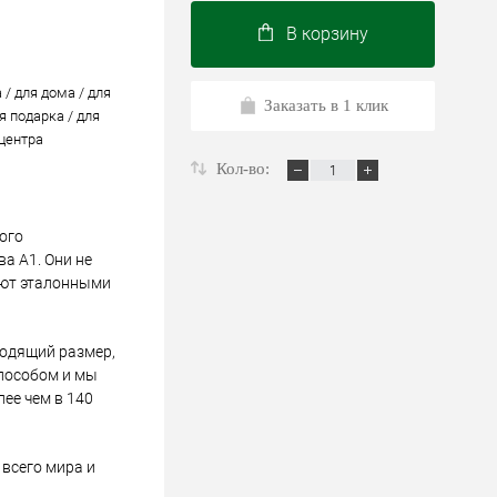
В корзину
 / для дома / для
Заказать в 1 клик
я подарка / для
 центра
Кол-во:
ого
а А1. Они не
ают эталонными
ходящий размер,
пособом и мы
лее чем в 140
всего мира и