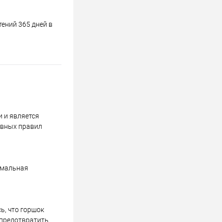
ений 365 дней в
и и является
овных правил
тимальная
ь, что горшок
 предотвратить