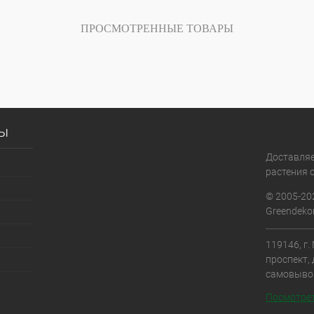
ПРОСМОТРЕННЫЕ ТОВАРЫ
сы
Доставля
растения с
© 2005-20
Greendekor
119146, г
проспект, 
самовыво
Посмотрет