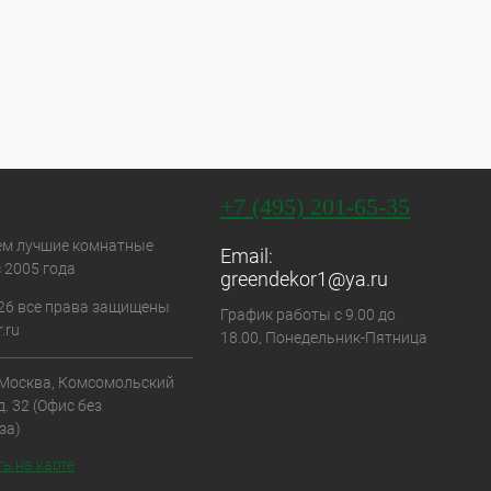
+7 (495) 201-65-35
ем лучшие комнатные
Email:
 2005 года
greendekor1@ya.ru
26 все права защищены
График работы с 9.00 до
.ru
18.00, Понедельник-Пятница
. Москва, Комсомольский
д. 32 (Офис без
за)
ь на карте