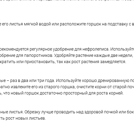
его листья мягкой водой или расположите горшок на подставку с в
, рекомендуется регулярное удобрение для нефролеписа. Используй
брение для папоротников. Удобряйте растение каждые две недели,
ратить или приостановить, так как рост растения замедляется.
е – раз в два или три года. Используйте хорошо дренированную по
атно извлеките его из старого горшка, очистите корни от старой по
ь, что новый горшок достаточно просторный для роста корней.
ые листья. Обрезку лучше проводить над здоровой почкой или бок
ь рост новых листьев.