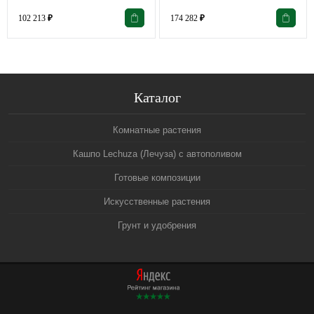
102 213
₽
174 282
₽
Каталог
Комнатные растения
Кашпо Lechuza (Лечуза) с автополивом
Готовые композиции
Искусственные растения
Грунт и удобрения