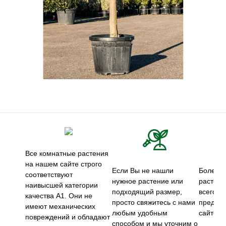
Все комнатные растения
на нашем сайте строго
Если Вы не нашли
Более 5
соответствуют
нужное растение или
растени
наивысшей категории
подходящий размер,
всего м
качества А1. Они не
просто свяжитесь с нами
предст
имеют механических
любым удобным
сайте.
повреждений и обладают
способом и мы уточним о