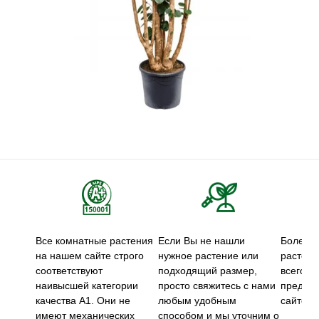
Все комнатные растения
Если Вы не нашли
Более 5
на нашем сайте строго
нужное растение или
растени
соответствуют
подходящий размер,
всего м
наивысшей категории
просто свяжитесь с нами
предст
качества А1. Они не
любым удобным
сайте.
имеют механических
способом и мы уточним о