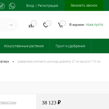
Заказать звонок
Вход
Регистрация
0
0
0
пока пусто
В корзине
Искусственные растения
Грунт и удобрения
•
ффлера
шеффлера компакта цилиндр диаметр 27 см высота 110 см
38 123
₽
ктеристики