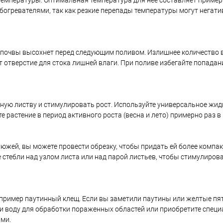
температуры. Оптимальная температура для нее составляет примерн
огревателями, так как резкие перепады температуры могут негати
й почвы высохнет перед следующим поливом. Излишнее количество
ет отверстие для стока лишней влаги. При поливе избегайте попада
ую листву и стимулировать рост. Используйте универсальное жид
 растение в период активного роста (весна и лето) примерно раз в
жей, вы можете провести обрезку, чтобы придать ей более компа
 стебли над узлом листа или над парой листьев, чтобы стимулиров
пример паутинный клещ. Если вы заметили паутины или желтые пят
о и воду для обработки пораженных областей или приобретите спец
ми.