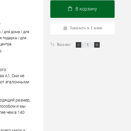
В корзину
т
Заказать в 1 клик
 / для дома / для
я подарка / для
 центра
Кол-во:
й
ого
а А1. Они не
ают эталонными
ходящий размер,
пособом и мы
лее чем в 140
всего мира и