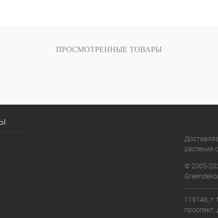
ПРОСМОТРЕННЫЕ ТОВАРЫ
сы
Доставля
растения с
© 2005-20
Greendekor
119146, г
проспект, 