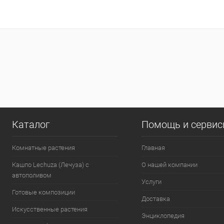
Каталог
Помощь и серви
Комнатные растения
Главная
Кашпо Lechuza (Лечуза) с
О нашей компании
автополивом
Услуги
Готовые композиции
Доставка
Искусственные растения
Энциклопедия