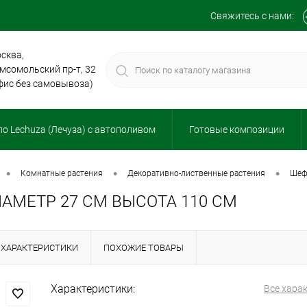
Свяжитесь с нами:
сква,
мсомольский пр-т, 32
фис без самовывоза)
о Lechuza (Лечуза) с автополивом
Готовые композиции
•
•
•
комнатные растения
декоративно-лиственные растения
ше
МЕТР 27 СМ ВЫСОТА 110 СМ
ХАРАКТЕРИСТИКИ
ПОХОЖИЕ ТОВАРЫ
Характеристики:
Все хара