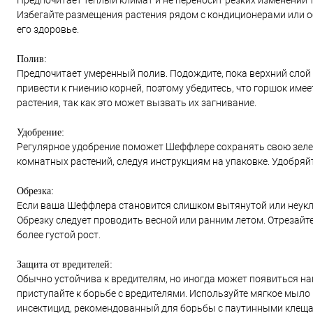
Предпочитает теплый климат и не переносит резких изменений 
Избегайте размещения растения рядом с кондиционерами или об
его здоровье.
Полив:
Предпочитает умеренный полив. Подождите, пока верхний сло
привести к гниению корней, поэтому убедитесь, что горшок име
растения, так как это может вызвать их загнивание.
Удобрение:
Регулярное удобрение поможет Шеффлере сохранять свою зелен
комнатных растений, следуя инструкциям на упаковке. Удобряйте
Обрезка:
Если ваша Шеффлера становится слишком вытянутой или неуклю
Обрезку следует проводить весной или ранним летом. Отрезайте
более густой рост.
Защита от вредителей:
Обычно устойчива к вредителям, но иногда может появиться на
приступайте к борьбе с вредителями. Используйте мягкое мыл
инсектицид, рекомендованный для борьбы с паутинными клеща