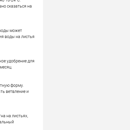
о 18-24°C.
вно сказаться на
 воды может
ния воды на листья
кое удобрение для
 месяц.
ктную форму.
ать ветвление и
на на листьях,
иальный