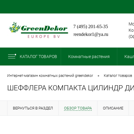
Мо
+7 (495) 201-65-35
Ко
greendekor1@ya.ru
(О
КАТАЛОГ ТОВАРОВ
Комнатные растения
Кашп
•
интернет-магазин комнатных растений greendekor
каталог товаров
ШЕФФЛЕРА КОМПАКТА ЦИЛИНДР ДИА
ВЕРНУТЬСЯ В РАЗДЕЛ
ОБЗОР ТОВАРА
ОПИСАНИЕ