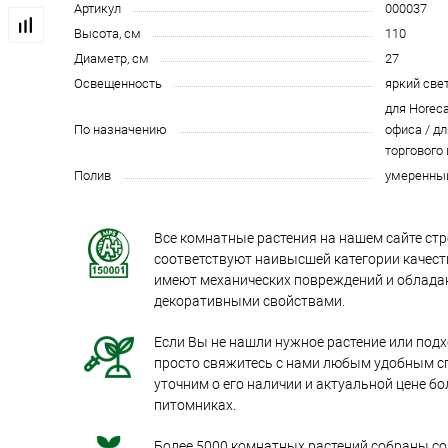
Артикул
000037
Высота, см
110
Диаметр, см
27
Освещенность
яркий све
для Horeca
По назначению
офиса / дл
торгового
Полив
умеренны
Все комнатные растения на нашем сайте стр
соответствуют наивысшей категории качеств
имеют механических повреждений и облад
декоративными свойствами.
Если Вы не нашли нужное растение или под
просто свяжитесь с нами любым удобным с
уточним о его наличии и актуальной цене бо
питомниках.
Более 5000 комнатных растений собраны со 