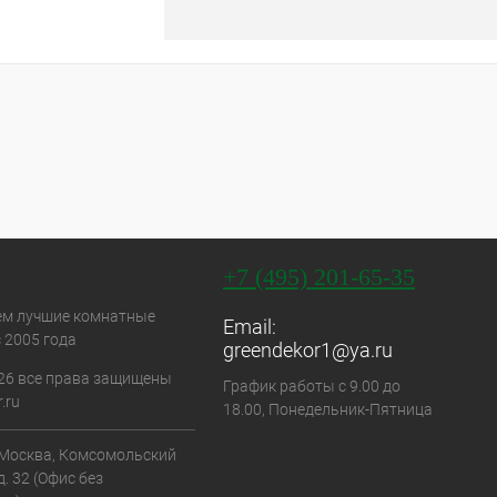
+7 (495) 201-65-35
ем лучшие комнатные
Email:
 2005 года
greendekor1@ya.ru
26 все права защищены
График работы с 9.00 до
.ru
18.00, Понедельник-Пятница
. Москва, Комсомольский
д. 32 (Офис без