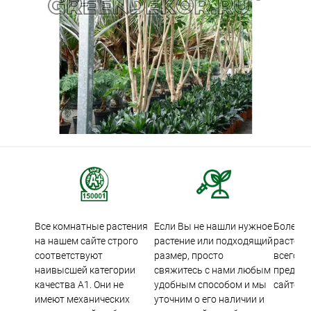
Все комнатные растения
Если Вы не нашли нужное
Более 5
на нашем сайте строго
растение или подходящий
растени
соответствуют
размер, просто
всего м
наивысшей категории
свяжитесь с нами любым
предста
качества А1. Они не
удобным способом и мы
сайте.
имеют механических
уточним о его наличии и