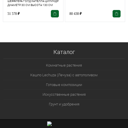
ШЕФФЛЕРА ГОЛД КАПЕЛЛА ЦИЛИНДР
ДИАМЕТР 30 СМ ВЫСОТА 130 СМ
51 578
₽
80 438
₽
Каталог
Комнатные растения
Кашпо Lechuza (Лечуза) с автополивом
Готовые композиции
Искусственные растения
Грунт и удобрения