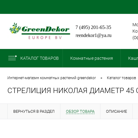
Мо
+7 (495) 201-65-35
Ко
greendekor1@ya.ru
(О
КАТАЛОГ ТОВАРОВ
Комнатные растения
Кашп
•
интернет-магазин комнатных растений greendekor
каталог товаров
СТРЕЛИЦИЯ НИКОЛАЯ ДИАМЕТР 45 
ВЕРНУТЬСЯ В РАЗДЕЛ
ОБЗОР ТОВАРА
ОПИСАНИЕ