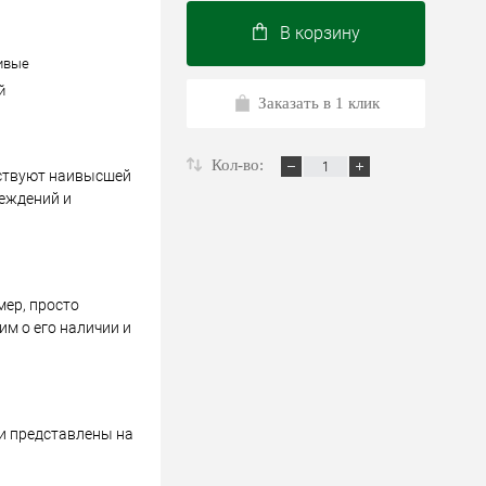
В корзину
ивые
й
Заказать в 1 клик
Кол-во:
тствуют наивысшей
реждений и
мер, просто
м о его наличии и
 и представлены на