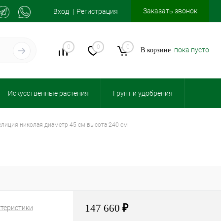
Заказать звонок
Вход
Регистрация
0
0
0
пока пусто
В корзине
Искусственные растения
Грунт и удобрения
релиция николая диаметр 45 см высота 240 см
147 660
₽
ктеристики