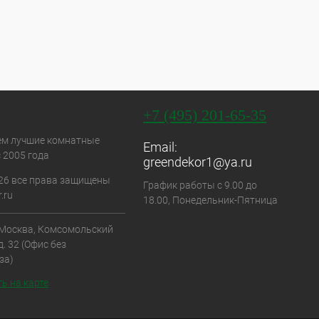
+7 (495) 201-65-35
ем лучшие комнатные
Email:
 2005 года
greendekor1@ya.ru
26 все права защищены
График работы с 9.00 до
.ru
18.00, Понедельник-Пятница
. Москва, Комсомольский
д. 32 (Офис без
за)
ь на карте