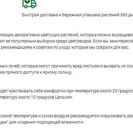
Быстрая доставка и бережная упаковка растений 365 дне
атляющих декоративно-цветущих растений, которые можно выращив
ают ее популярным выбором среди цветоводов. Если вы заинтерес
 рекомендациям и советам по уходу, которые мы собрали для вас.
ных лучей, которые могут причинить вред листьям и вызвать их по
без прямого доступа к яркому солнцу.
удет чувствовать себя комфортно при температуре около 25 градус
ературу около 15 градусов Цельсия.
окой температуре и сухом воздухе рекомендуется опрыскивать ра
ждик" для создания подходящей влажности.