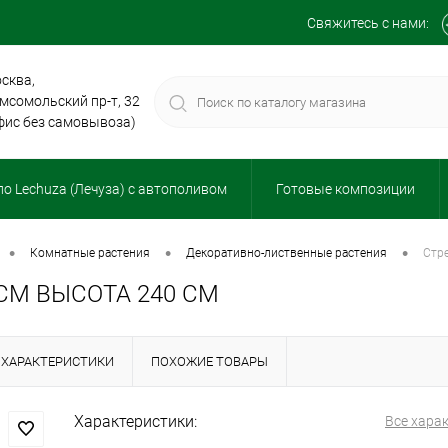
Свяжитесь с нами:
сква,
мсомольский пр-т, 32
фис без самовывоза)
о Lechuza (Лечуза) с автополивом
Готовые композиции
•
•
•
комнатные растения
декоративно-лиственные растения
ст
СМ ВЫСОТА 240 СМ
ХАРАКТЕРИСТИКИ
ПОХОЖИЕ ТОВАРЫ
Характеристики:
Все хара