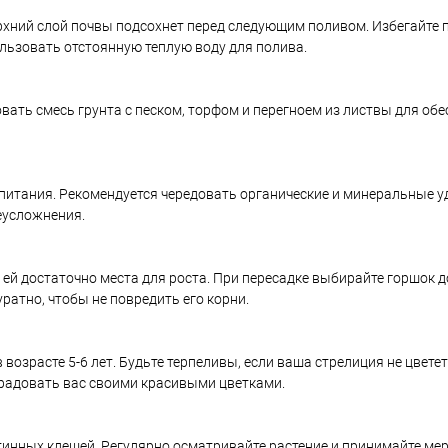
рхний слой почвы подсохнет перед следующим поливом. Избегайте 
ользовать отстоянную теплую воду для полива.
вать смесь грунта с песком, торфом и перегноем из листвы для об
 питания. Рекомендуется чередовать органические и минеральные 
еусложнения.
 ей достаточно места для роста. При пересадке выбирайте горшок 
ратно, чтобы не повредить его корни.
возрасте 5-6 лет. Будьте терпеливы, если ваша стрелиция не цветет
радовать вас своими красивыми цветками.
инных клещей. Регулярно осматривайте растение и принимайте мер