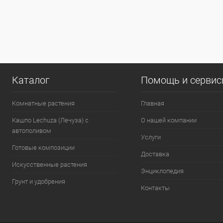
Каталог
Помощь и серви
Комнатные растения
Главная
Кашпо Lechuza (Лечуза) с
О нашей компании
автополивом
Услуги
Готовые композиции
Доставка
Искусственные растения
Энциклопедия
Грунт и удобрения
Контакты