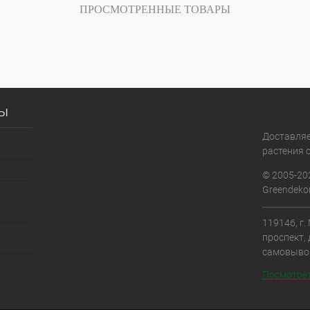
ПРОСМОТРЕННЫЕ ТОВАРЫ
сы
Доставля
растения с
© 2005-20
Greendekor
119146, г
проспект, 
самовыво
Посмотрет