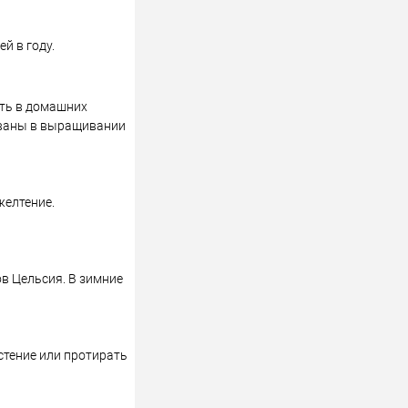
й в году.
ать в домашних
ованы в выращивании
желтение.
ов Цельсия. В зимние
стение или протирать