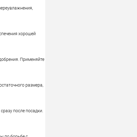
переувлажнения,
еспечения хорошей
удобрения. Применяйте
достаточного размера,
 сразу после посадки.
ы по борьбе с