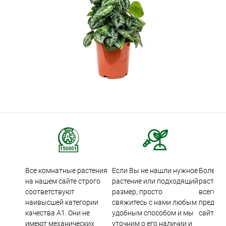
Все комнатные растения
Если Вы не нашли нужное
Более 5
на нашем сайте строго
растение или подходящий
растени
соответствуют
размер, просто
всего м
наивысшей категории
свяжитесь с нами любым
предста
качества А1. Они не
удобным способом и мы
сайте.
имеют механических
уточним о его наличии и