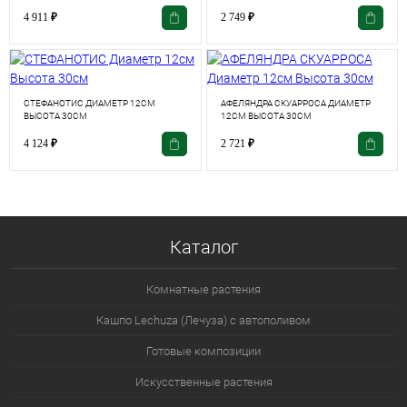
4 911
₽
2 749
₽
СТЕФАНОТИС ДИАМЕТР 12СМ
АФЕЛЯНДРА СКУАРРОСА ДИАМЕТР
ВЫСОТА 30СМ
12СМ ВЫСОТА 30СМ
4 124
₽
2 721
₽
Каталог
Комнатные растения
Кашпо Lechuza (Лечуза) с автополивом
Готовые композиции
Искусственные растения