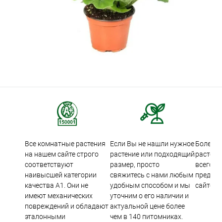
Все комнатные растения
Если Вы не нашли нужное
Более 5
на нашем сайте строго
растение или подходящий
растени
соответствуют
размер, просто
всего м
наивысшей категории
свяжитесь с нами любым
предста
качества А1. Они не
удобным способом и мы
сайте.
имеют механических
уточним о его наличии и
повреждений и обладают
актуальной цене более
эталонными
чем в 140 питомниках.