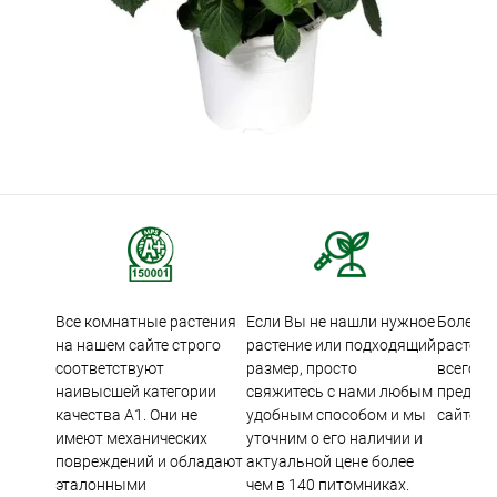
Все комнатные растения
Если Вы не нашли нужное
Более 5
на нашем сайте строго
растение или подходящий
растени
соответствуют
размер, просто
всего м
наивысшей категории
свяжитесь с нами любым
предста
качества А1. Они не
удобным способом и мы
сайте.
имеют механических
уточним о его наличии и
повреждений и обладают
актуальной цене более
эталонными
чем в 140 питомниках.