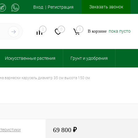
Заказать звонок
Вход
Регистрация
0
0
0
пока пусто
В корзине
Искусственные растения
Грунт и удобрения
ена варнески карусель диаметр 35 см высота 150 см
69 800
₽
ктеристики