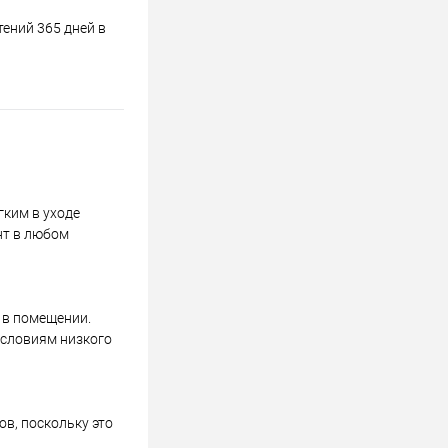
ений 365 дней в
гким в уходе
нт в любом
 в помещении.
условиям низкого
в, поскольку это