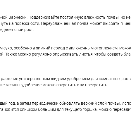
ной Варнески. Поддерживайте постоянную влажность почвы, но не
нуть на поверхности. Переувлажненная почва может вызвать гниен
едляет свой рост.
м сухо, особенно в зимний период с включенным отоплением, можн
дой. Также можно регулярно опрыскивать листья, чтобы создать бл
те растение универсальным жидким удобрением для комнатных раст
ние месяцы удобрение можно сократить или прекратить.
й год, а затем периодически обновлять верхний слой почвы. Исп
тановится слишком большим для текущего горшка, можно пересадит