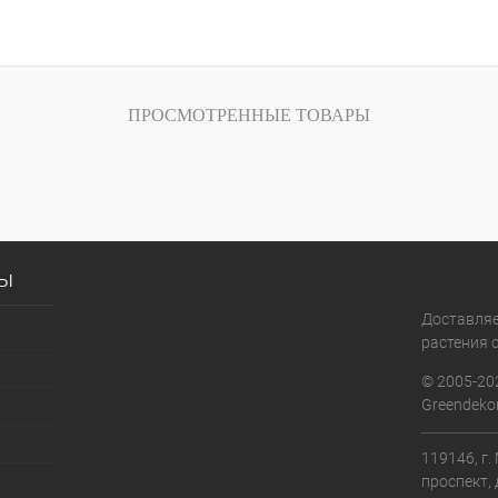
ПРОСМОТРЕННЫЕ ТОВАРЫ
сы
Доставля
растения с
© 2005-20
Greendekor
119146, г
проспект, 