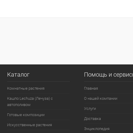
Каталог
Помощь и серви
Комнатные растения
Главная
Кашпо Lechuza (Лечуза) с
О нашей компании
автополивом
Услуги
Готовые композиции
Доставка
Искусственные растения
Энциклопедия