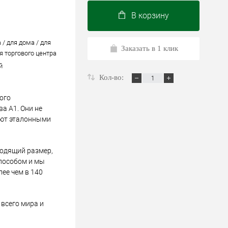
В корзину
 / для дома / для
Заказать в 1 клик
я торгового центра
й
Кол-во:
ого
а А1. Они не
ают эталонными
ходящий размер,
пособом и мы
лее чем в 140
всего мира и