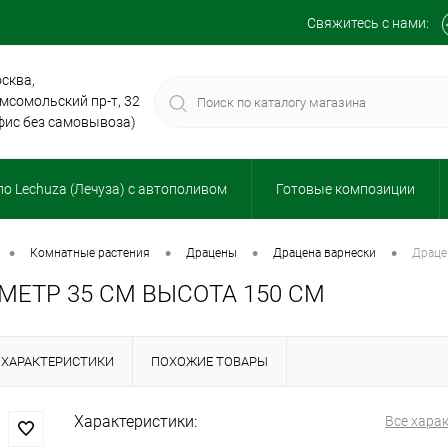
Свяжитесь с нами:
сква,
мсомольский пр-т, 32
фис без самовывоза)
о Lechuza (Лечуза) с автополивом
Готовые композиции
•
•
•
•
комнатные растения
драцены
драцена варнески
драц
ЕТР 35 СМ ВЫСОТА 150 СМ
ХАРАКТЕРИСТИКИ
ПОХОЖИЕ ТОВАРЫ
Характеристики:
Все хара