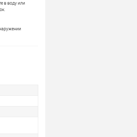
е в воду или
ок.
бнаружении