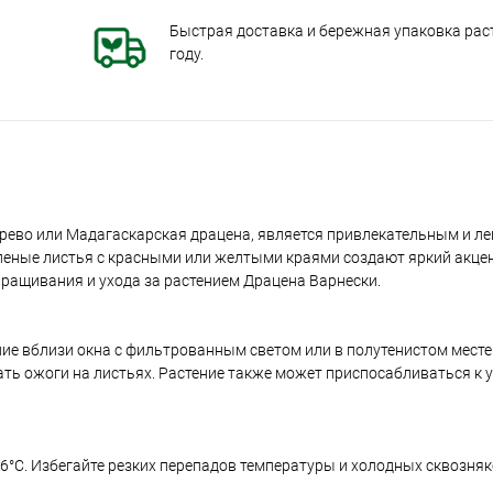
Быстрая доставка и бережная упаковка раст
году.
рево или Мадагаскарская драцена, является привлекательным и ле
еленые листья с красными или желтыми краями создают яркий акце
ращивания и ухода за растением Драцена Варнески.
ние вблизи окна с фильтрованным светом или в полутенистом месте
ать ожоги на листьях. Растение также может приспосабливаться к 
6°C. Избегайте резких перепадов температуры и холодных сквозняко