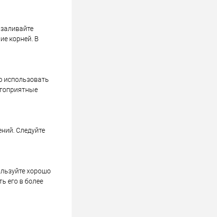
 заливайте
ие корней. В
о использовать
агоприятные
ений. Следуйте
ользуйте хорошо
ь его в более