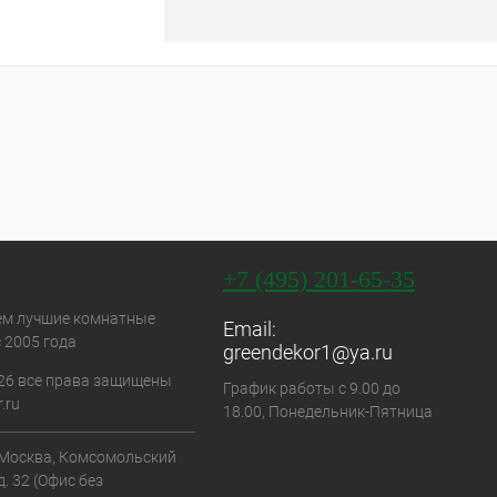
+7 (495) 201-65-35
ем лучшие комнатные
Email:
 2005 года
greendekor1@ya.ru
26 все права защищены
График работы с 9.00 до
.ru
18.00, Понедельник-Пятница
. Москва, Комсомольский
д. 32 (Офис без