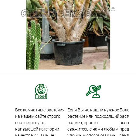
Все комнатные растения
Если Вы не нашли нужное
Более 5
на нашем сайте строго
растение или подходящий
растени
соответствуют
размер, просто
всего м
наивысшей категории
свяжитесь с нами любым
предста
качества А1. Они не
удобным способом и мы
сайте.