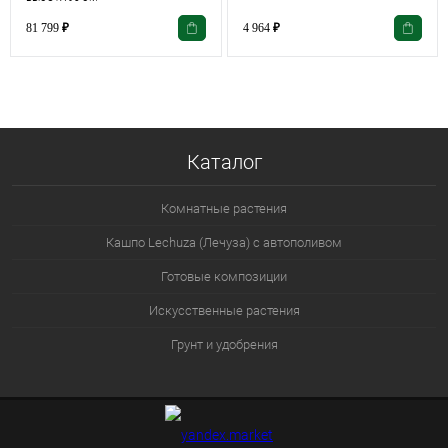
81 799
₽
4 964
₽
Каталог
Комнатные растения
Кашпо Lechuza (Лечуза) с автополивом
Готовые композиции
Искусственные растения
Грунт и удобрения